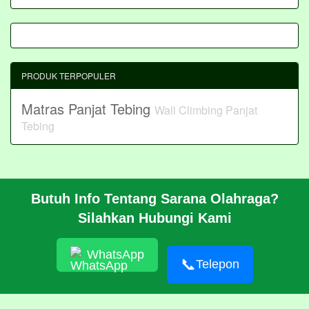
PRODUK TERPOPULER
Matras Panjat Tebing
Wall Climbing Panjat
Tebing
Butuh Info Tentang Sarana Olahraga?
BERANDA
Silahkan Hubungi Kami
PROFIL
CARA PESAN
ARTIKEL
WhatsApp
HUBUNGI KAMI
📞
Telepon
Pembangunan Wall Climbing Di PPLP Banten
© 2026 https://akasahadventure.com/