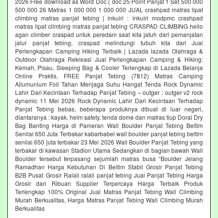
2026 Free download as Word Doc ( doc 25 Point Panjat 1 Set 500 000
500 000 26 Matras 1 000 000 1 000 000 JUAL crashpad matras lipat
climbing matras panjat tebing | inkuiri : inkuiri modpmc crashpad
matras lipat climbing matras panjat tebing CRASPAD CLIMBING hello
agan climber craspad untuk peredam saat kita jatuh dari pemanjatan
jalur panjat tebing, craspad melindungi tubuh kita dari Jual
Perlengkapan Camping Hiking Terbaik | Lazada lazada Olahraga &
Outdoor Olahraga Rekreasi Jual Perlengkapan Camping & Hiking:
Kemah, Pisau, Sleeping Bag & Cooler Terlengkap di Lazada Belanja
Online Praktis, FREE Panjat Tebing (7812) Matras Camping
Allumunium Foil Tahan Menjaga Suhu Hangat Tenda Rock Dynamic
Lahir Dari Kecintaan Terhadap Panjat Tebing – outger : outger v2 rock
dynamic 11 Mei 2026 Rock Dynamic Lahir Dari Kecintaan Terhadap
Panjat Tebing bebas, beberapa produknya dibuat di luar negeri,
diantaranya : kayak, helm safety, tenda dome dan matras tiup Dorai Dry
Bag Banting Harga di Pameran Wall Boulder Panjat Tebing Beltim
Senilai 650 Juta Terbakar kabarbabel wall boulder panjat tebing beltim
senilai 650 juta terbakar 23 Mei 2026 Wall Boulder Panjat Tebing yang
terbakar di kawasan Stadion Utama Sedangkan di bagian bawah Wall
Boulder tersebut terpasang sejumlah matras busa “Boulder Jelang
Ramadhan Harga Kebutuhan Di Beltim Stabil Grosir Panjat Tebing
B2B Pusat Grosir Ralali‎ ralali panjat tebing‎ Jual Panjat Tebing Harga
Grosir dari Ribuan Supplier Terpercaya Harga Terbaik Produk
Terlengkap 100% Original Jual Matras Panjat Tebing Wall Climbing
Murah Berkualitas, Harga Matras Panjat Tebing Wall Climbing Murah
Berkualitas