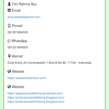
Fitri Rahma Ayu
Email
jang.akasah@gmail.com
Ponsel
081351894500
WhatsApp
081351894500
Alamat
Duta Kranji Jln.Cendrawasih 1 Blok.B No.66, 17134 - Indonesia
Website
https://akasahadventure.com/
Website
https://papanpanjattebing.wordpress.com/
https://produsenpanjattebing.blogspot.com/
https://produsenwallclimbing.blogspot.com/