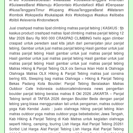
#SulawesiBarat #Mamuju #Gorontalo #SundaKecil #Bali #Denpasar
#NusaTenggaraTimur #Kupang #NusaTenggaraBarat #Mataram
#lombok #tokopedia #bukalapak #olx #tokobagus #kaskus #alibaba
#blibli #elevenia #indonetwork
Jual crashpad matras lipat climbing matras panjat tebing | KASKUS : fjb
kaskus product crashpad matras lipat climbing matras panjat tebing 12
Mar 2026 Baru Rp 900 000 CRASPAD CLIMBING hello agan climber
craspad untuk peredam saat kita jatuh dari pemanjatan jalur panjat
tebing, Gambar untuk jual matras panjat tebing Hasil gambar untuk jual
matras panjat tebing Hasil gambar untuk jual matras panjat tebing
Hasil gambar untuk jual matras panjat tebing Hasil gambar untuk jual
matras panjat tebing Hasil gambar untuk jual matras panjat tebing
Matras Hiking & Panjat Tebing OLX olx Semua iklan Hobi & Olahraga
Olahraga Matras OLX Hiking & Panjat Tebing matras jual consina
bering 60L Sleeping bag matras Olahraga » Hiking & Panjat Tebing
Bekas Padang Kota Boulder: Panjat Tebing Beralaskan Matras
Outdoor Cafe Indonesia outdoorcafeindonesia news pengertian
boulder panjat tebing beralas matras 8 Okt 2026 JAKARTA – Panjat
Tebing tampil di TAFISA 2026 dengan Boulder Beda dengan panjat
tebing yang biasa menggunakan tali untuk pengaman, matras outdoor
yoga Kab Kendal Jualo : jualo olahraga hiking panjat tebing iklan
matras outdoor yoga matras outdoor yoga bebebeboler, Jawa Tengah,
Kab Hiking & Panjat Tebing di Kab Matras untuk kegiatan olahraga
seperti hiking, camping, touring Lish Harga Alat Panjat Tebing 20261
Scribd List Harga Alat Panjat Tebing Lish Harga Alat Panjat Tebing