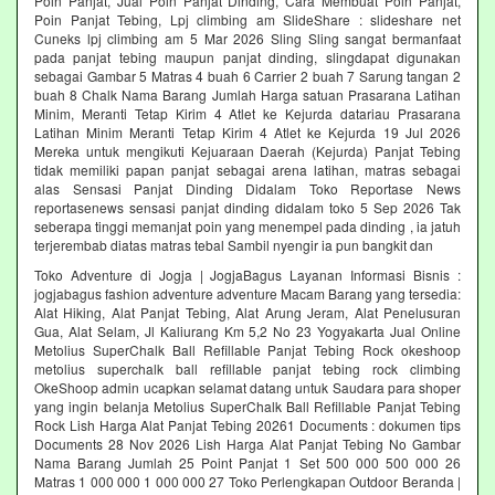
Poin Panjat, Jual Poin Panjat Dinding, Cara Membuat Poin Panjat,
Poin Panjat Tebing, Lpj climbing am SlideShare : slideshare net
Cuneks lpj climbing am 5 Mar 2026 Sling Sling sangat bermanfaat
pada panjat tebing maupun panjat dinding, slingdapat digunakan
sebagai Gambar 5 Matras 4 buah 6 Carrier 2 buah 7 Sarung tangan 2
buah 8 Chalk Nama Barang Jumlah Harga satuan Prasarana Latihan
Minim, Meranti Tetap Kirim 4 Atlet ke Kejurda datariau Prasarana
Latihan Minim Meranti Tetap Kirim 4 Atlet ke Kejurda 19 Jul 2026
Mereka untuk mengikuti Kejuaraan Daerah (Kejurda) Panjat Tebing
tidak memiliki papan panjat sebagai arena latihan, matras sebagai
alas Sensasi Panjat Dinding Didalam Toko Reportase News
reportasenews sensasi panjat dinding didalam toko 5 Sep 2026 Tak
seberapa tinggi memanjat poin yang menempel pada dinding , ia jatuh
terjerembab diatas matras tebal Sambil nyengir ia pun bangkit dan
Toko Adventure di Jogja | JogjaBagus Layanan Informasi Bisnis :
jogjabagus fashion adventure adventure Macam Barang yang tersedia:
Alat Hiking, Alat Panjat Tebing, Alat Arung Jeram, Alat Penelusuran
Gua, Alat Selam, Jl Kaliurang Km 5,2 No 23 Yogyakarta Jual Online
Metolius SuperChalk Ball Refillable Panjat Tebing Rock okeshoop
metolius superchalk ball refillable panjat tebing rock climbing
OkeShoop admin ucapkan selamat datang untuk Saudara para shoper
yang ingin belanja Metolius SuperChalk Ball Refillable Panjat Tebing
Rock Lish Harga Alat Panjat Tebing 20261 Documents : dokumen tips
Documents 28 Nov 2026 Lish Harga Alat Panjat Tebing No Gambar
Nama Barang Jumlah 25 Point Panjat 1 Set 500 000 500 000 26
Matras 1 000 000 1 000 000 27 Toko Perlengkapan Outdoor Beranda |