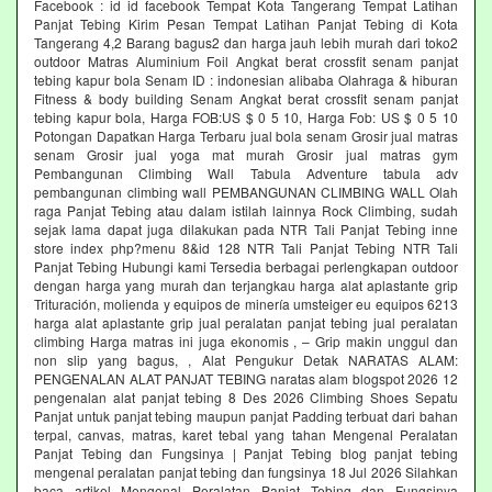
Facebook : id id facebook Tempat Kota Tangerang Tempat Latihan
Panjat Tebing Kirim Pesan Tempat Latihan Panjat Tebing di Kota
Tangerang 4,2 Barang bagus2 dan harga jauh lebih murah dari toko2
outdoor Matras Aluminium Foil Angkat berat crossfit senam panjat
tebing kapur bola Senam ID : indonesian alibaba Olahraga & hiburan
Fitness & body building Senam Angkat berat crossfit senam panjat
tebing kapur bola, Harga FOB:US $ 0 5 10, Harga Fob: US $ 0 5 10
Potongan Dapatkan Harga Terbaru jual bola senam Grosir jual matras
senam Grosir jual yoga mat murah Grosir jual matras gym
Pembangunan Climbing Wall Tabula Adventure tabula adv
pembangunan climbing wall PEMBANGUNAN CLIMBING WALL Olah
raga Panjat Tebing atau dalam istilah lainnya Rock Climbing, sudah
sejak lama dapat juga dilakukan pada NTR Tali Panjat Tebing inne
store index php?menu 8&id 128 NTR Tali Panjat Tebing NTR Tali
Panjat Tebing Hubungi kami Tersedia berbagai perlengkapan outdoor
dengan harga yang murah dan terjangkau harga alat aplastante grip
Trituración, molienda y equipos de minería umsteiger eu equipos 6213
harga alat aplastante grip jual peralatan panjat tebing jual peralatan
climbing Harga matras ini juga ekonomis , – Grip makin unggul dan
non slip yang bagus, , Alat Pengukur Detak NARATAS ALAM:
PENGENALAN ALAT PANJAT TEBING naratas alam blogspot 2026 12
pengenalan alat panjat tebing 8 Des 2026 Climbing Shoes Sepatu
Panjat untuk panjat tebing maupun panjat Padding terbuat dari bahan
terpal, canvas, matras, karet tebal yang tahan Mengenal Peralatan
Panjat Tebing dan Fungsinya | Panjat Tebing blog panjat tebing
mengenal peralatan panjat tebing dan fungsinya 18 Jul 2026 Silahkan
baca artikel Mengenal Peralatan Panjat Tebing dan Fungsinya