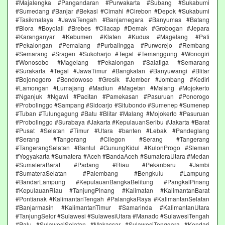
#Majalengka #Pangandaran #Purwakarta #Subang #Sukabumi
#Sumedang #Banjar #Bekasi #Cimahi #Cirebon #Depok #Sukabumi
#Tasikmalaya #JawaTengah #Banjarnegara #Banyumas #Batang
#Blora #Boyolali #Brebes #Cilacap #Demak #Grobogan #Jepara
#Karanganyar #Kebumen #Klaten #Kudus #Magelang #Pati
#Pekalongan #Pemalang #Purbalingga #Purworejo #Rembang
#Semarang #Sragen #Sukoharjo #Tegal #Temanggung #Wonogiri
#Wonosobo #Magelang #Pekalongan #Salatiga #Semarang
#Surakarta #Tegal #JawaTimur #Bangkalan #Banyuwangi #Blitar
#Bojonegoro #Bondowoso #Gresik #Jember #Jombang #Kediri
#Lamongan #Lumajang #Madiun #Magetan #Malang #Mojokerto
#Nganjuk #Ngawi #Pacitan #Pamekasan #Pasuruan #Ponorogo
#Probolinggo #Sampang #Sidoarjo #Situbondo #Sumenep #Sumenep
#Tuban #Tulungagung #Batu #Blitar #Malang #Mojokerto #Pasuruan
#Probolinggo #Surabaya #Jakarta #KepulauanSeribu #Jakarta #Barat
#Pusat #Selatan #Timur #Utara #banten #Lebak #Pandeglang
#Serang #Tangerang #Cilegon #Serang #Tangerang
#TangerangSelatan #Bantul #GunungKidul #KulonProgo #Sleman
#Yogyakarta #Sumatera #Aceh #BandaAceh #SumateraUtara #Medan
#SumateraBarat #Padang #Riau #Pekanbaru #Jambi
#SumateraSelatan #Palembang #Bengkulu #Lampung
#BandarLampung #KepulauanBangkaBelitung #PangkalPinang
#KepulauanRiau #TanjungPinang #Kalimatan #KalimantanBarat
#Pontianak #KalimantanTengah #PalangkaRaya #KalimantanSelatan
#Banjarmasin #KalimantanTimur #Samarinda #KalimantanUtara
#TanjungSelor #Sulawesi #SulawesiUtara #Manado #SulawesiTengah
#Palu #SulawesiSelatan #Makassar #SulawesiTenggara #Kendari