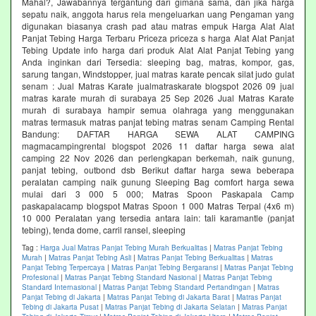
Mahal?, Jawabannya tergantung dari gimana sama, dan jika harga
sepatu naik, anggota harus rela mengeluarkan uang Pengaman yang
digunakan biasanya crash pad atau matras empuk Harga Alat Alat
Panjat Tebing Harga Terbaru Priceza priceza s harga Alat Alat Panjat
Tebing Update info harga dari produk Alat Alat Panjat Tebing yang
Anda inginkan dari Tersedia: sleeping bag, matras, kompor, gas,
sarung tangan, Windstopper, jual matras karate pencak silat judo gulat
senam : Jual Matras Karate jualmatraskarate blogspot 2026 09 jual
matras karate murah di surabaya 25 Sep 2026 Jual Matras Karate
murah di surabaya hampir semua olahraga yang menggunakan
matras termasuk matras panjat tebing matras senam Camping Rental
Bandung: DAFTAR HARGA SEWA ALAT CAMPING
magmacampingrental blogspot 2026 11 daftar harga sewa alat
camping 22 Nov 2026 dan perlengkapan berkemah, naik gunung,
panjat tebing, outbond dsb Berikut daftar harga sewa beberapa
peralatan camping naik gunung Sleeping Bag comfort harga sewa
mulai dari 3 000 5 000; Matras Spoon Paskapala Camp
paskapalacamp blogspot Matras Spoon 1 000 Matras Terpal (4x6 m)
10 000 Peralatan yang tersedia antara lain: tali karamantle (panjat
tebing), tenda dome, carril ransel, sleeping
Tag :
Harga Jual Matras Panjat Tebing Murah Berkualitas
|
Matras Panjat Tebing
Murah
|
Matras Panjat Tebing Asli
|
Matras Panjat Tebing Berkualitas
|
Matras
Panjat Tebing Terpercaya
|
Matras Panjat Tebing Bergaransi
|
Matras Panjat Tebing
Profesional
|
Matras Panjat Tebing Standard Nasional
|
Matras Panjat Tebing
Standard Internasional
|
Matras Panjat Tebing Standard Pertandingan
|
Matras
Panjat Tebing di Jakarta
|
Matras Panjat Tebing di Jakarta Barat
|
Matras Panjat
Tebing di Jakarta Pusat
|
Matras Panjat Tebing di Jakarta Selatan
|
Matras Panjat