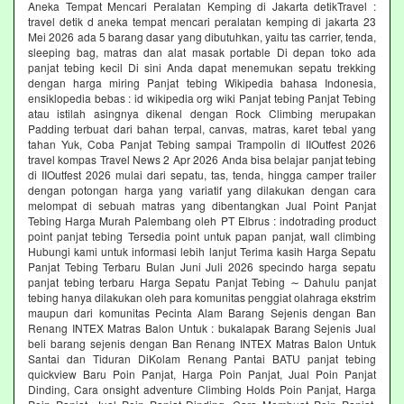
Aneka Tempat Mencari Peralatan Kemping di Jakarta detikTravel :
travel detik d aneka tempat mencari peralatan kemping di jakarta 23
Mei 2026 ada 5 barang dasar yang dibutuhkan, yaitu tas carrier, tenda,
sleeping bag, matras dan alat masak portable Di depan toko ada
panjat tebing kecil Di sini Anda dapat menemukan sepatu trekking
dengan harga miring Panjat tebing Wikipedia bahasa Indonesia,
ensiklopedia bebas : id wikipedia org wiki Panjat tebing Panjat Tebing
atau istilah asingnya dikenal dengan Rock Climbing merupakan
Padding terbuat dari bahan terpal, canvas, matras, karet tebal yang
tahan Yuk, Coba Panjat Tebing sampai Trampolin di IIOutfest 2026
travel kompas Travel News 2 Apr 2026 Anda bisa belajar panjat tebing
di IIOutfest 2026 mulai dari sepatu, tas, tenda, hingga camper trailer
dengan potongan harga yang variatif yang dilakukan dengan cara
melompat di sebuah matras yang dibentangkan Jual Point Panjat
Tebing Harga Murah Palembang oleh PT Elbrus : indotrading product
point panjat tebing Tersedia point untuk papan panjat, wall climbing
Hubungi kami untuk informasi lebih lanjut Terima kasih Harga Sepatu
Panjat Tebing Terbaru Bulan Juni Juli 2026 specindo harga sepatu
panjat tebing terbaru Harga Sepatu Panjat Tebing ∼ Dahulu panjat
tebing hanya dilakukan oleh para komunitas penggiat olahraga ekstrim
maupun dari komunitas Pecinta Alam Barang Sejenis dengan Ban
Renang INTEX Matras Balon Untuk : bukalapak Barang Sejenis Jual
beli barang sejenis dengan Ban Renang INTEX Matras Balon Untuk
Santai dan Tiduran DiKolam Renang Pantai BATU panjat tebing
quickview Baru Poin Panjat, Harga Poin Panjat, Jual Poin Panjat
Dinding, Cara onsight adventure Climbing Holds Poin Panjat, Harga