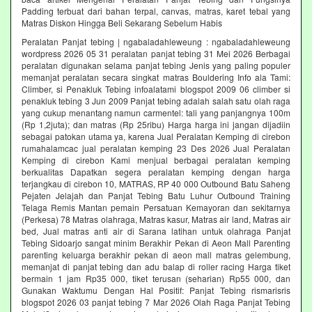
Padding terbuat dari bahan terpal, canvas, matras, karet tebal yang
Matras Diskon Hingga Beli Sekarang Sebelum Habis‎
Peralatan Panjat tebing | ngabaladahleweung : ngabaladahleweung
wordpress 2026 05 31 peralatan panjat tebing 31 Mei 2026 Berbagai
peralatan digunakan selama panjat tebing Jenis yang paling populer
memanjat peralatan secara singkat matras Bouldering Info ala Tami:
Climber, si Penakluk Tebing infoalatami blogspot 2009 06 climber si
penakluk tebing 3 Jun 2009 Panjat tebing adalah salah satu olah raga
yang cukup menantang namun carmentel: tali yang panjangnya 100m
(Rp 1,2juta); dan matras (Rp 25ribu) Harga harga ini jangan dijadiin
sebagai patokan utama ya, karena Jual Peralatan Kemping di cirebon
rumahalamcac jual peralatan kemping 23 Des 2026 Jual Peralatan
Kemping di cirebon Kami menjual berbagai peralatan kemping
berkualitas Dapatkan segera peralatan kemping dengan harga
terjangkau di cirebon 10, MATRAS, RP 40 000 Outbound Batu Saheng
Pejaten Jelajah dan Panjat Tebing Batu Luhur Outbound Training
Telaga Remis Mantan pemain Persatuan Kemayoran dan sekitarnya
(Perkesa) 78 Matras olahraga, Matras kasur, Matras air land, Matras air
bed, Jual matras anti air di Sarana latihan untuk olahraga Panjat
Tebing Sidoarjo sangat minim Berakhir Pekan di Aeon Mall Parenting
parenting keluarga berakhir pekan di aeon mall matras gelembung,
memanjat di panjat tebing dan adu balap di roller racing Harga tiket
bermain 1 jam Rp35 000, tiket terusan (seharian) Rp55 000, dan
Gunakan Waktumu Dengan Hal Positif: Panjat Tebing rismarisris
blogspot 2026 03 panjat tebing 7 Mar 2026 Olah Raga Panjat Tebing