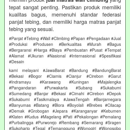
tepat sangat penting. Pastikan produk memiliki
kualitas bagus, memenuhi standar federasi
panjat tebing, dan memiliki harga matras panjat
tebing yang sesuai.
#Panjat #Tebing #Wall #Climbing #Papan #Pengadaan #Jual
#Produksi #Produsen #Berkualitas #Murah #Bagus
#Bergaransi #Harga #Biaya #Pembuatan #Pusat #Tempat
#Alamat #Ukuran #Nasional #Internasional #Spesifikasi
#Desain
kami melayani #JawaBarat #Bandung #BandungBarat
#Bekasi #Bogor #Ciamis #Cianjur #Cirebon #Garut
#Indramayu #Karawang #Kuningan #Majalengka
#Pangandaran #Purwakarta #Subang #Sukabumi
#Sumedang #Banjar #Bekasi #Cimahi #Cirebon #Depok
#Sukabumi #Tasikmalaya #JawaTengah #Banjarnegara
#Banyumas #Batang #Blora #Boyolali #Brebes #Cilacap
#Demak #Grobogan #Jepara #Karanganyar #Kebumen
#Klaten #Kudus #Magelang #Pati #Pekalongan #Pemalang
#Purbalingga #Purworejo #Rembang #Semarang #Sragen
#Sukoharjo #Tegal #Temanggung #Wonogiri #Wonosobo