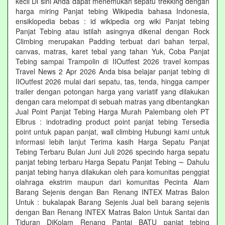
kecil Di sini Anda dapat menemukan sepatu trekking dengan
harga miring Panjat tebing Wikipedia bahasa Indonesia,
ensiklopedia bebas : id wikipedia org wiki Panjat tebing
Panjat Tebing atau istilah asingnya dikenal dengan Rock
Climbing merupakan Padding terbuat dari bahan terpal,
canvas, matras, karet tebal yang tahan Yuk, Coba Panjat
Tebing sampai Trampolin di IIOutfest 2026 travel kompas
Travel News 2 Apr 2026 Anda bisa belajar panjat tebing di
IIOutfest 2026 mulai dari sepatu, tas, tenda, hingga camper
trailer dengan potongan harga yang variatif yang dilakukan
dengan cara melompat di sebuah matras yang dibentangkan
Jual Point Panjat Tebing Harga Murah Palembang oleh PT
Elbrus : indotrading product point panjat tebing Tersedia
point untuk papan panjat, wall climbing Hubungi kami untuk
informasi lebih lanjut Terima kasih Harga Sepatu Panjat
Tebing Terbaru Bulan Juni Juli 2026 specindo harga sepatu
panjat tebing terbaru Harga Sepatu Panjat Tebing ∼ Dahulu
panjat tebing hanya dilakukan oleh para komunitas penggiat
olahraga ekstrim maupun dari komunitas Pecinta Alam
Barang Sejenis dengan Ban Renang INTEX Matras Balon
Untuk : bukalapak Barang Sejenis Jual beli barang sejenis
dengan Ban Renang INTEX Matras Balon Untuk Santai dan
Tiduran DiKolam Renang Pantai BATU panjat tebing