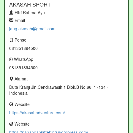
AKASAH SPORT
Fitri Rahma Ayu
Email
jang.akasah@gmail.com
Ponsel
081351894500
WhatsApp
081351894500
Alamat
Duta Kranji Jln.Cendrawasih 1 Blok.B No.66, 17134 -
Indonesia
Website
https://akasahadventure.com/
Website
https://papanpanjattebing.wordpress.com/