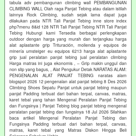
tabula adv pembangunan climbing wall PEMBANGUNAN
CLIMBING WALL Olah raga Panjat Tebing atau dalam istilah
lainnya Rock Climbing, sudah sejak lama dapat juga
dilakukan pada NTR Tali Panjat Tebing inne store index
php?menu 8&id 128 NTR Tali Panjat Tebing NTR Tali Panjat
Tebing Hubungi kami Tersedia berbagai perlengkapan
outdoor dengan harga yang murah dan terjangkau harga
alat aplastante grip Trituración, molienda y equipos de
minería umsteiger eu equipos 6213 harga alat aplastante
grip jual peralatan panjat tebing jual peralatan climbing
Harga matras ini juga ekonomis , – Grip makin unggul dan
non slip yang bagus, , Alat Pengukur Detak NARATAS ALAM:
PENGENALAN ALAT PANJAT TEBING naratas alam
blogspot 2026 12 pengenalan alat panjat tebing 8 Des 2026
Climbing Shoes Sepatu Panjat untuk panjat tebing maupun
panjat Padding terbuat dari bahan terpal, canvas, matras,
karet tebal yang tahan Mengenal Peralatan Panjat Tebing
dan Fungsinya | Panjat Tebing blog panjat tebing mengenal
peralatan panjat tebing dan fungsinya 18 Jul 2026 Silahkan
baca artikel Mengenal Peralatan Panjat Tebing dan
Fungsinya Padding terbuat dari bahan terpal, canvas,
matras, karet tebal yang Matras Diskon Hingga Beli