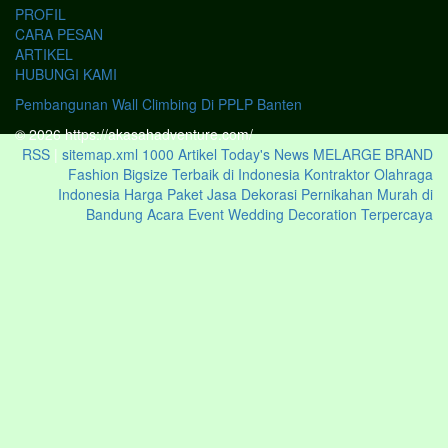
PROFIL
CARA PESAN
ARTIKEL
HUBUNGI KAMI
Pembangunan Wall Climbing Di PPLP Banten
© 2026 https://akasahadventure.com/
RSS
|
sitemap.xml
1000 Artikel
Today's News
MELARGE BRAND
Fashion Bigsize Terbaik di Indonesia
Kontraktor Olahraga
Indonesia
Harga Paket Jasa Dekorasi Pernikahan Murah di
Bandung Acara Event Wedding Decoration Terpercaya