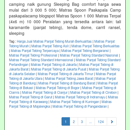
camping naik gunung Sleeping Bag comfort harga sewa
mulai dari 3 000 5 000; Matras Spoon Paskapala Camp
paskapalacamp blogspot Matras Spoon 1 000 Matras Terpal
(4x6 m) 10 000 Peralatan yang tersedia antara lain: tali
karamantle (panjat tebing), tenda dome, carril ransel,
sleeping
Tag :
Harga Jual Matras Panjat Tebing Murah Berkualitas
|
Matras Panjat
Tebing Murah
|
Matras Panjat Tebing Asli
|
Matras Panjat Tebing Berkualitas
|
Matras Panjat Tebing Terpercaya
|
Matras Panjat Tebing Bergaransi
|
Matras Panjat Tebing Profesional
|
Matras Panjat Tebing Standard Nasional
|
Matras Panjat Tebing Standard Internasional
|
Matras Panjat Tebing Standard
Pertandingan
|
Matras Panjat Tebing di Jakarta
|
Matras Panjat Tebing di
Jakarta Barat
|
Matras Panjat Tebing di Jakarta Pusat
|
Matras Panjat Tebing
di Jakarta Selatan
|
Matras Panjat Tebing di Jakarta Timur
|
Matras Panjat
Tebing di Jakarta Utara
|
Matras Panjat Tebing Jawa Barat
|
Matras Panjat
Tebing di Bandung
|
Matras Panjat Tebing di Bandung Barat
|
Matras Panjat
Tebing di Bekasi
|
Matras Panjat Tebing di Bogor
|
Matras Panjat Tebing di
Ciamis
|
Matras Panjat Tebing di Cianjur
|
Matras Panjat Tebing di Cirebon
|
Matras Panjat Tebing di Garut
|
Matras Panjat Tebing di Indramayu
|
Matras
Panjat Tebing di Karawang
|
Matras Panjat Tebing di Kuningan
|
Matras
Panjat Tebing di Majalengka
|
Matras Panjat Tebing di Pangandaran
|
(current)
1
2
3
...
124