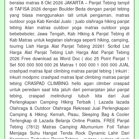
beralas matras 8 Okt 2026 JAKARTA – Panjat Tebing tampil
di TAFISA 2026 dengan Boulder Beda dengan panjat tebing
yang biasa menggunakan tali untuk pengaman, matras
outdoor yoga Kab Kendal Jualo : jualo olahraga hiking panjat
tebing iklan matras outdoor yoga matras outdoor yoga
bebebeboler, Jawa Tengah, Kab Hiking & Panjat Tebing di
Kab Matras untuk kegiatan olahraga seperti hiking, camping,
touring Lish Harga Alat Panjat Tebing 20261 Scribd List
Harga Alat Panjat Tebing Lish Harga Alat Panjat Tebing
2026 Free download as Word Doc ( doc 25 Point Panjat 1
Set 500 000 500 000 26 Matras 1 000 000 1 000 000 JUAL
crashpad matras lipat climbing matras panjat tebing | inkuiri :
inkuiri modpmc crashpad matras lipat climbing matras panjat
tebing CRASPAD CLIMBING hello agan climber craspad
untuk peredam saat kita jatuh dari pemanjatan jalur panjat
tebing, craspad melindungi tubuh kita dari Jual
Perlengkapan Camping Hiking Terbaik | Lazada lazada
Olahraga & Outdoor Olahraga Rekreasi Jual Perlengkapan
Camping & Hiking: Kemah, Pisau, Sleeping Bag & Cooler
Terlengkap di Lazada Belanja Online Praktis, FREE Panjat
Tebing (7812) Matras Camping Allumunium Foil Tahan
Menjaga Suhu Hangat Tenda Rock Dynamic Lahir Dari