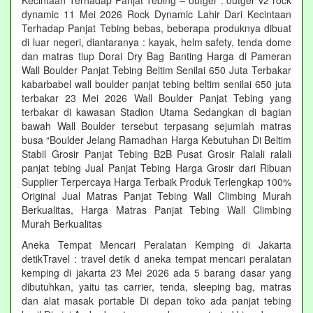
Kecintaan Terhadap Panjat Tebing – outger : outger v2 rock
dynamic 11 Mei 2026 Rock Dynamic Lahir Dari Kecintaan
Terhadap Panjat Tebing bebas, beberapa produknya dibuat
di luar negeri, diantaranya : kayak, helm safety, tenda dome
dan matras tiup Dorai Dry Bag Banting Harga di Pameran
Wall Boulder Panjat Tebing Beltim Senilai 650 Juta Terbakar
kabarbabel wall boulder panjat tebing beltim senilai 650 juta
terbakar 23 Mei 2026 Wall Boulder Panjat Tebing yang
terbakar di kawasan Stadion Utama Sedangkan di bagian
bawah Wall Boulder tersebut terpasang sejumlah matras
busa “Boulder Jelang Ramadhan Harga Kebutuhan Di Beltim
Stabil Grosir Panjat Tebing B2B Pusat Grosir Ralali‎ ralali
panjat tebing‎ Jual Panjat Tebing Harga Grosir dari Ribuan
Supplier Terpercaya Harga Terbaik Produk Terlengkap 100%
Original Jual Matras Panjat Tebing Wall Climbing Murah
Berkualitas, Harga Matras Panjat Tebing Wall Climbing
Murah Berkualitas
Aneka Tempat Mencari Peralatan Kemping di Jakarta
detikTravel : travel detik d aneka tempat mencari peralatan
kemping di jakarta 23 Mei 2026 ada 5 barang dasar yang
dibutuhkan, yaitu tas carrier, tenda, sleeping bag, matras
dan alat masak portable Di depan toko ada panjat tebing