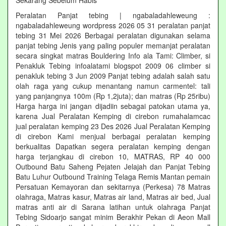
Sekarang Sebelum Habis‎
Peralatan Panjat tebing | ngabaladahleweung :
ngabaladahleweung wordpress 2026 05 31 peralatan panjat
tebing 31 Mei 2026 Berbagai peralatan digunakan selama
panjat tebing Jenis yang paling populer memanjat peralatan
secara singkat matras Bouldering Info ala Tami: Climber, si
Penakluk Tebing infoalatami blogspot 2009 06 climber si
penakluk tebing 3 Jun 2009 Panjat tebing adalah salah satu
olah raga yang cukup menantang namun carmentel: tali
yang panjangnya 100m (Rp 1,2juta); dan matras (Rp 25ribu)
Harga harga ini jangan dijadiin sebagai patokan utama ya,
karena Jual Peralatan Kemping di cirebon rumahalamcac
jual peralatan kemping 23 Des 2026 Jual Peralatan Kemping
di cirebon Kami menjual berbagai peralatan kemping
berkualitas Dapatkan segera peralatan kemping dengan
harga terjangkau di cirebon 10, MATRAS, RP 40 000
Outbound Batu Saheng Pejaten Jelajah dan Panjat Tebing
Batu Luhur Outbound Training Telaga Remis Mantan pemain
Persatuan Kemayoran dan sekitarnya (Perkesa) 78 Matras
olahraga, Matras kasur, Matras air land, Matras air bed, Jual
matras anti air di Sarana latihan untuk olahraga Panjat
Tebing Sidoarjo sangat minim Berakhir Pekan di Aeon Mall