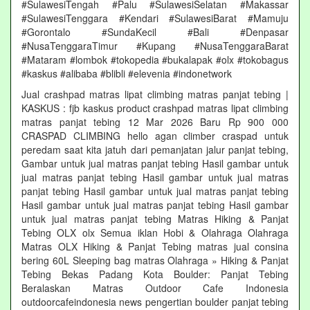
#SulawesiTengah #Palu #SulawesiSelatan #Makassar
#SulawesiTenggara #Kendari #SulawesiBarat #Mamuju
#Gorontalo #SundaKecil #Bali #Denpasar
#NusaTenggaraTimur #Kupang #NusaTenggaraBarat
#Mataram #lombok #tokopedia #bukalapak #olx #tokobagus
#kaskus #alibaba #blibli #elevenia #indonetwork
Jual crashpad matras lipat climbing matras panjat tebing |
KASKUS : fjb kaskus product crashpad matras lipat climbing
matras panjat tebing 12 Mar 2026 Baru Rp 900 000
CRASPAD CLIMBING hello agan climber craspad untuk
peredam saat kita jatuh dari pemanjatan jalur panjat tebing,
Gambar untuk jual matras panjat tebing Hasil gambar untuk
jual matras panjat tebing Hasil gambar untuk jual matras
panjat tebing Hasil gambar untuk jual matras panjat tebing
Hasil gambar untuk jual matras panjat tebing Hasil gambar
untuk jual matras panjat tebing Matras Hiking & Panjat
Tebing OLX olx Semua iklan Hobi & Olahraga Olahraga
Matras OLX Hiking & Panjat Tebing matras jual consina
bering 60L Sleeping bag matras Olahraga » Hiking & Panjat
Tebing Bekas Padang Kota Boulder: Panjat Tebing
Beralaskan Matras Outdoor Cafe Indonesia
outdoorcafeindonesia news pengertian boulder panjat tebing