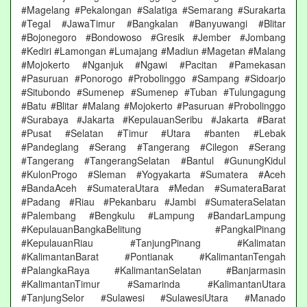
#Magelang #Pekalongan #Salatiga #Semarang #Surakarta
#Tegal #JawaTimur #Bangkalan #Banyuwangi #Blitar
#Bojonegoro #Bondowoso #Gresik #Jember #Jombang
#Kediri #Lamongan #Lumajang #Madiun #Magetan #Malang
#Mojokerto #Nganjuk #Ngawi #Pacitan #Pamekasan
#Pasuruan #Ponorogo #Probolinggo #Sampang #Sidoarjo
#Situbondo #Sumenep #Sumenep #Tuban #Tulungagung
#Batu #Blitar #Malang #Mojokerto #Pasuruan #Probolinggo
#Surabaya #Jakarta #KepulauanSeribu #Jakarta #Barat
#Pusat #Selatan #Timur #Utara #banten #Lebak
#Pandeglang #Serang #Tangerang #Cilegon #Serang
#Tangerang #TangerangSelatan #Bantul #GunungKidul
#KulonProgo #Sleman #Yogyakarta #Sumatera #Aceh
#BandaAceh #SumateraUtara #Medan #SumateraBarat
#Padang #Riau #Pekanbaru #Jambi #SumateraSelatan
#Palembang #Bengkulu #Lampung #BandarLampung
#KepulauanBangkaBelitung #PangkalPinang
#KepulauanRiau #TanjungPinang #Kalimatan
#KalimantanBarat #Pontianak #KalimantanTengah
#PalangkaRaya #KalimantanSelatan #Banjarmasin
#KalimantanTimur #Samarinda #KalimantanUtara
#TanjungSelor #Sulawesi #SulawesiUtara #Manado