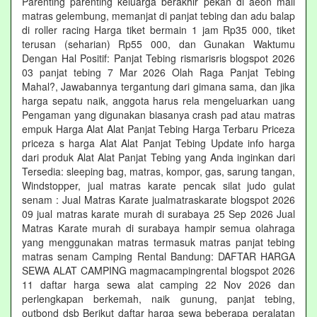
Parenting parenting keluarga berakhir pekan di aeon mall
matras gelembung, memanjat di panjat tebing dan adu balap
di roller racing Harga tiket bermain 1 jam Rp35 000, tiket
terusan (seharian) Rp55 000, dan Gunakan Waktumu
Dengan Hal Positif: Panjat Tebing rismarisris blogspot 2026
03 panjat tebing 7 Mar 2026 Olah Raga Panjat Tebing
Mahal?, Jawabannya tergantung dari gimana sama, dan jika
harga sepatu naik, anggota harus rela mengeluarkan uang
Pengaman yang digunakan biasanya crash pad atau matras
empuk Harga Alat Alat Panjat Tebing Harga Terbaru Priceza
priceza s harga Alat Alat Panjat Tebing Update info harga
dari produk Alat Alat Panjat Tebing yang Anda inginkan dari
Tersedia: sleeping bag, matras, kompor, gas, sarung tangan,
Windstopper, jual matras karate pencak silat judo gulat
senam : Jual Matras Karate jualmatraskarate blogspot 2026
09 jual matras karate murah di surabaya 25 Sep 2026 Jual
Matras Karate murah di surabaya hampir semua olahraga
yang menggunakan matras termasuk matras panjat tebing
matras senam Camping Rental Bandung: DAFTAR HARGA
SEWA ALAT CAMPING magmacampingrental blogspot 2026
11 daftar harga sewa alat camping 22 Nov 2026 dan
perlengkapan berkemah, naik gunung, panjat tebing,
outbond dsb Berikut daftar harga sewa beberapa peralatan