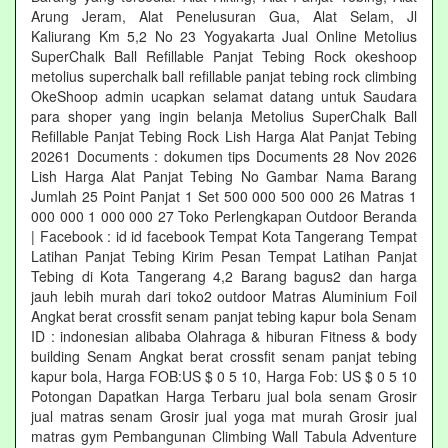
Arung Jeram, Alat Penelusuran Gua, Alat Selam, Jl
Kaliurang Km 5,2 No 23 Yogyakarta Jual Online Metolius
SuperChalk Ball Refillable Panjat Tebing Rock okeshoop
metolius superchalk ball refillable panjat tebing rock climbing
OkeShoop admin ucapkan selamat datang untuk Saudara
para shoper yang ingin belanja Metolius SuperChalk Ball
Refillable Panjat Tebing Rock Lish Harga Alat Panjat Tebing
20261 Documents : dokumen tips Documents 28 Nov 2026
Lish Harga Alat Panjat Tebing No Gambar Nama Barang
Jumlah 25 Point Panjat 1 Set 500 000 500 000 26 Matras 1
000 000 1 000 000 27 Toko Perlengkapan Outdoor Beranda
| Facebook : id id facebook Tempat Kota Tangerang Tempat
Latihan Panjat Tebing Kirim Pesan Tempat Latihan Panjat
Tebing di Kota Tangerang 4,2 Barang bagus2 dan harga
jauh lebih murah dari toko2 outdoor Matras Aluminium Foil
Angkat berat crossfit senam panjat tebing kapur bola Senam
ID : indonesian alibaba Olahraga & hiburan Fitness & body
building Senam Angkat berat crossfit senam panjat tebing
kapur bola, Harga FOB:US $ 0 5 10, Harga Fob: US $ 0 5 10
Potongan Dapatkan Harga Terbaru jual bola senam Grosir
jual matras senam Grosir jual yoga mat murah Grosir jual
matras gym Pembangunan Climbing Wall Tabula Adventure