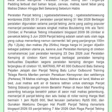
Padding terbuat dari bahan terpal, canvas, matras, karet tebal yang
Matras Diskon Hingga Beli Sekarang Sebelum Habis‎
Peralatan Panjat tebing | ngabaladahleweung : ngabaladahleweung
wordpress 2026 05 31 peralatan panjat tebing 31 Mei 2026 Berbagai
peralatan digunakan selama panjat tebing Jenis yang paling populer
memanjat peralatan secara singkat matras Bouldering Info ala Tami:
Climber, si Penakluk Tebing infoalatami blogspot 2009 06 climber si
penakluk tebing 3 Jun 2009 Panjat tebing adalah salah satu olah raga
yang cukup menantang namun carmentel: tali yang panjangnya 100m
(Rp 1,2juta); dan matras (Rp 25ribu) Harga harga ini jangan dijadiin
sebagai patokan utama ya, karena Jual Peralatan Kemping di cirebon
rumahalamcac jual peralatan kemping 23 Des 2026 Jual Peralatan
Kemping di cirebon Kami menjual berbagai peralatan kemping
berkualitas Dapatkan segera peralatan kemping dengan harga
terjangkau di cirebon 10, MATRAS, RP 40 000 Outbound Batu Saheng
Pejaten Jelajah dan Panjat Tebing Batu Luhur Outbound Training
Telaga Remis Mantan pemain Persatuan Kemayoran dan sekitarnya
(Perkesa) 78 Matras olahraga, Matras kasur, Matras air land, Matras air
bed, Jual matras anti air di Sarana latihan untuk olahraga Panjat
Tebing Sidoarjo sangat minim Berakhir Pekan di Aeon Mall Parenting
parenting keluarga berakhir pekan di aeon mall matras gelembung,
memanjat di panjat tebing dan adu balap di roller racing Harga tiket
bermain 1 jam Rp35 000, tiket terusan (seharian) Rp55 000, dan
Gunakan Waktumu Dengan Hal Positif: Panjat Tebing rismarisris
blogspot 2026 03 panjat tebing 7 Mar 2026 Olah Raga Panjat Tebing