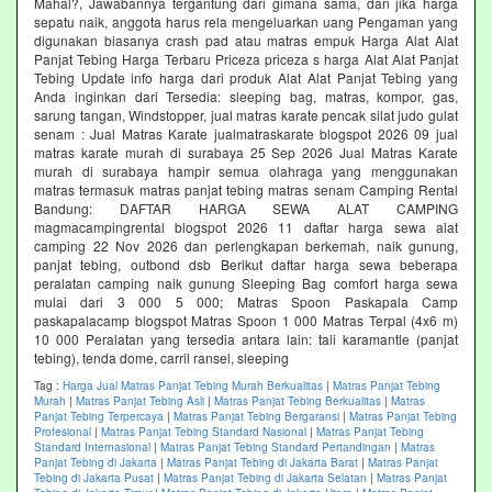
Mahal?, Jawabannya tergantung dari gimana sama, dan jika harga
sepatu naik, anggota harus rela mengeluarkan uang Pengaman yang
digunakan biasanya crash pad atau matras empuk Harga Alat Alat
Panjat Tebing Harga Terbaru Priceza priceza s harga Alat Alat Panjat
Tebing Update info harga dari produk Alat Alat Panjat Tebing yang
Anda inginkan dari Tersedia: sleeping bag, matras, kompor, gas,
sarung tangan, Windstopper, jual matras karate pencak silat judo gulat
senam : Jual Matras Karate jualmatraskarate blogspot 2026 09 jual
matras karate murah di surabaya 25 Sep 2026 Jual Matras Karate
murah di surabaya hampir semua olahraga yang menggunakan
matras termasuk matras panjat tebing matras senam Camping Rental
Bandung: DAFTAR HARGA SEWA ALAT CAMPING
magmacampingrental blogspot 2026 11 daftar harga sewa alat
camping 22 Nov 2026 dan perlengkapan berkemah, naik gunung,
panjat tebing, outbond dsb Berikut daftar harga sewa beberapa
peralatan camping naik gunung Sleeping Bag comfort harga sewa
mulai dari 3 000 5 000; Matras Spoon Paskapala Camp
paskapalacamp blogspot Matras Spoon 1 000 Matras Terpal (4x6 m)
10 000 Peralatan yang tersedia antara lain: tali karamantle (panjat
tebing), tenda dome, carril ransel, sleeping
Tag :
Harga Jual Matras Panjat Tebing Murah Berkualitas
|
Matras Panjat Tebing
Murah
|
Matras Panjat Tebing Asli
|
Matras Panjat Tebing Berkualitas
|
Matras
Panjat Tebing Terpercaya
|
Matras Panjat Tebing Bergaransi
|
Matras Panjat Tebing
Profesional
|
Matras Panjat Tebing Standard Nasional
|
Matras Panjat Tebing
Standard Internasional
|
Matras Panjat Tebing Standard Pertandingan
|
Matras
Panjat Tebing di Jakarta
|
Matras Panjat Tebing di Jakarta Barat
|
Matras Panjat
Tebing di Jakarta Pusat
|
Matras Panjat Tebing di Jakarta Selatan
|
Matras Panjat