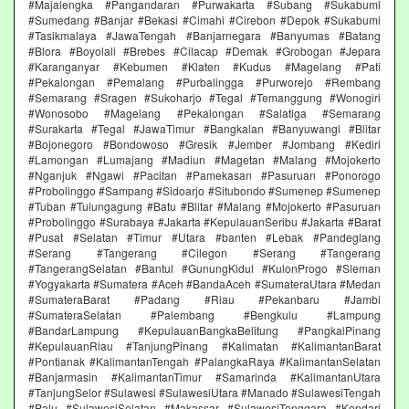
#Majalengka #Pangandaran #Purwakarta #Subang #Sukabumi
#Sumedang #Banjar #Bekasi #Cimahi #Cirebon #Depok #Sukabumi
#Tasikmalaya #JawaTengah #Banjarnegara #Banyumas #Batang
#Blora #Boyolali #Brebes #Cilacap #Demak #Grobogan #Jepara
#Karanganyar #Kebumen #Klaten #Kudus #Magelang #Pati
#Pekalongan #Pemalang #Purbalingga #Purworejo #Rembang
#Semarang #Sragen #Sukoharjo #Tegal #Temanggung #Wonogiri
#Wonosobo #Magelang #Pekalongan #Salatiga #Semarang
#Surakarta #Tegal #JawaTimur #Bangkalan #Banyuwangi #Blitar
#Bojonegoro #Bondowoso #Gresik #Jember #Jombang #Kediri
#Lamongan #Lumajang #Madiun #Magetan #Malang #Mojokerto
#Nganjuk #Ngawi #Pacitan #Pamekasan #Pasuruan #Ponorogo
#Probolinggo #Sampang #Sidoarjo #Situbondo #Sumenep #Sumenep
#Tuban #Tulungagung #Batu #Blitar #Malang #Mojokerto #Pasuruan
#Probolinggo #Surabaya #Jakarta #KepulauanSeribu #Jakarta #Barat
#Pusat #Selatan #Timur #Utara #banten #Lebak #Pandeglang
#Serang #Tangerang #Cilegon #Serang #Tangerang
#TangerangSelatan #Bantul #GunungKidul #KulonProgo #Sleman
#Yogyakarta #Sumatera #Aceh #BandaAceh #SumateraUtara #Medan
#SumateraBarat #Padang #Riau #Pekanbaru #Jambi
#SumateraSelatan #Palembang #Bengkulu #Lampung
#BandarLampung #KepulauanBangkaBelitung #PangkalPinang
#KepulauanRiau #TanjungPinang #Kalimatan #KalimantanBarat
#Pontianak #KalimantanTengah #PalangkaRaya #KalimantanSelatan
#Banjarmasin #KalimantanTimur #Samarinda #KalimantanUtara
#TanjungSelor #Sulawesi #SulawesiUtara #Manado #SulawesiTengah
#Palu #SulawesiSelatan #Makassar #SulawesiTenggara #Kendari