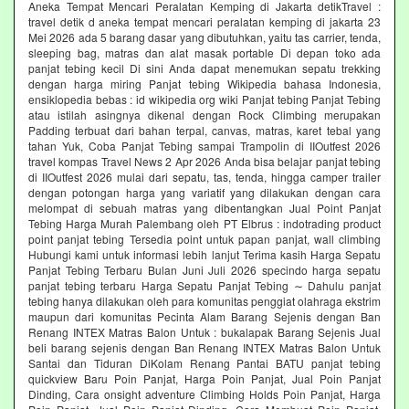
Aneka Tempat Mencari Peralatan Kemping di Jakarta detikTravel :
travel detik d aneka tempat mencari peralatan kemping di jakarta 23
Mei 2026 ada 5 barang dasar yang dibutuhkan, yaitu tas carrier, tenda,
sleeping bag, matras dan alat masak portable Di depan toko ada
panjat tebing kecil Di sini Anda dapat menemukan sepatu trekking
dengan harga miring Panjat tebing Wikipedia bahasa Indonesia,
ensiklopedia bebas : id wikipedia org wiki Panjat tebing Panjat Tebing
atau istilah asingnya dikenal dengan Rock Climbing merupakan
Padding terbuat dari bahan terpal, canvas, matras, karet tebal yang
tahan Yuk, Coba Panjat Tebing sampai Trampolin di IIOutfest 2026
travel kompas Travel News 2 Apr 2026 Anda bisa belajar panjat tebing
di IIOutfest 2026 mulai dari sepatu, tas, tenda, hingga camper trailer
dengan potongan harga yang variatif yang dilakukan dengan cara
melompat di sebuah matras yang dibentangkan Jual Point Panjat
Tebing Harga Murah Palembang oleh PT Elbrus : indotrading product
point panjat tebing Tersedia point untuk papan panjat, wall climbing
Hubungi kami untuk informasi lebih lanjut Terima kasih Harga Sepatu
Panjat Tebing Terbaru Bulan Juni Juli 2026 specindo harga sepatu
panjat tebing terbaru Harga Sepatu Panjat Tebing ∼ Dahulu panjat
tebing hanya dilakukan oleh para komunitas penggiat olahraga ekstrim
maupun dari komunitas Pecinta Alam Barang Sejenis dengan Ban
Renang INTEX Matras Balon Untuk : bukalapak Barang Sejenis Jual
beli barang sejenis dengan Ban Renang INTEX Matras Balon Untuk
Santai dan Tiduran DiKolam Renang Pantai BATU panjat tebing
quickview Baru Poin Panjat, Harga Poin Panjat, Jual Poin Panjat
Dinding, Cara onsight adventure Climbing Holds Poin Panjat, Harga