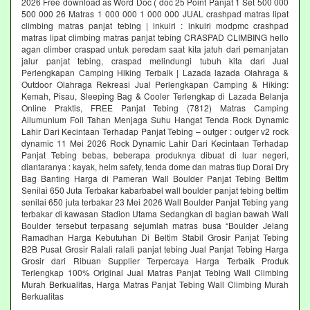
2026 Free download as Word Doc ( doc 25 Point Panjat 1 Set 500 000
500 000 26 Matras 1 000 000 1 000 000 JUAL crashpad matras lipat
climbing matras panjat tebing | inkuiri : inkuiri modpmc crashpad
matras lipat climbing matras panjat tebing CRASPAD CLIMBING hello
agan climber craspad untuk peredam saat kita jatuh dari pemanjatan
jalur panjat tebing, craspad melindungi tubuh kita dari Jual
Perlengkapan Camping Hiking Terbaik | Lazada lazada Olahraga &
Outdoor Olahraga Rekreasi Jual Perlengkapan Camping & Hiking:
Kemah, Pisau, Sleeping Bag & Cooler Terlengkap di Lazada Belanja
Online Praktis, FREE Panjat Tebing (7812) Matras Camping
Allumunium Foil Tahan Menjaga Suhu Hangat Tenda Rock Dynamic
Lahir Dari Kecintaan Terhadap Panjat Tebing – outger : outger v2 rock
dynamic 11 Mei 2026 Rock Dynamic Lahir Dari Kecintaan Terhadap
Panjat Tebing bebas, beberapa produknya dibuat di luar negeri,
diantaranya : kayak, helm safety, tenda dome dan matras tiup Dorai Dry
Bag Banting Harga di Pameran Wall Boulder Panjat Tebing Beltim
Senilai 650 Juta Terbakar kabarbabel wall boulder panjat tebing beltim
senilai 650 juta terbakar 23 Mei 2026 Wall Boulder Panjat Tebing yang
terbakar di kawasan Stadion Utama Sedangkan di bagian bawah Wall
Boulder tersebut terpasang sejumlah matras busa “Boulder Jelang
Ramadhan Harga Kebutuhan Di Beltim Stabil Grosir Panjat Tebing
B2B Pusat Grosir Ralali‎ ralali panjat tebing‎ Jual Panjat Tebing Harga
Grosir dari Ribuan Supplier Terpercaya Harga Terbaik Produk
Terlengkap 100% Original Jual Matras Panjat Tebing Wall Climbing
Murah Berkualitas, Harga Matras Panjat Tebing Wall Climbing Murah
Berkualitas