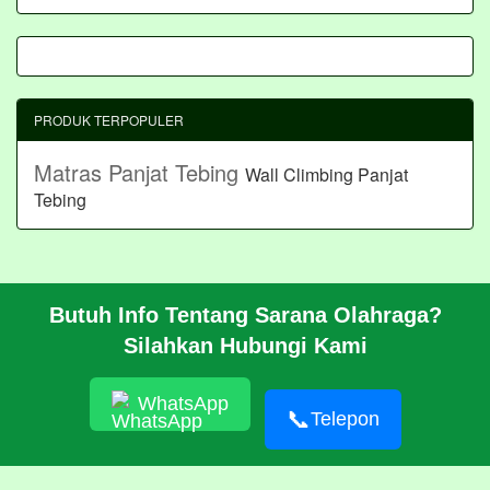
PRODUK TERPOPULER
Matras Panjat Tebing
Wall Climbing Panjat
Tebing
Butuh Info Tentang Sarana Olahraga?
BERANDA
Silahkan Hubungi Kami
PROFIL
CARA PESAN
ARTIKEL
WhatsApp
HUBUNGI KAMI
📞
Telepon
Pembangunan Wall Climbing Di PPLP Banten
© 2026 https://akasahadventure.com/