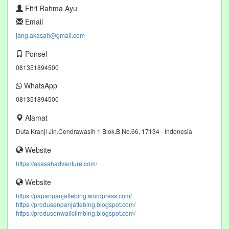
Fitri Rahma Ayu
Email
jang.akasah@gmail.com
Ponsel
081351894500
WhatsApp
081351894500
Alamat
Duta Kranji Jln.Cendrawasih 1 Blok.B No.66, 17134 - Indonesia
Website
https://akasahadventure.com/
Website
https://papanpanjattebing.wordpress.com/
https://produsenpanjattebing.blogspot.com/
https://produsenwallclimbing.blogspot.com/