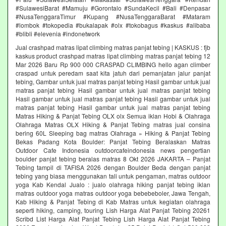
#SulawesiBarat #Mamuju #Gorontalo #SundaKecil #Bali #Denpasar
#NusaTenggaraTimur #Kupang #NusaTenggaraBarat #Mataram
#lombok #tokopedia #bukalapak #olx #tokobagus #kaskus #alibaba
#blibli #elevenia #indonetwork
Jual crashpad matras lipat climbing matras panjat tebing | KASKUS : fjb
kaskus product crashpad matras lipat climbing matras panjat tebing 12
Mar 2026 Baru Rp 900 000 CRASPAD CLIMBING hello agan climber
craspad untuk peredam saat kita jatuh dari pemanjatan jalur panjat
tebing, Gambar untuk jual matras panjat tebing Hasil gambar untuk jual
matras panjat tebing Hasil gambar untuk jual matras panjat tebing
Hasil gambar untuk jual matras panjat tebing Hasil gambar untuk jual
matras panjat tebing Hasil gambar untuk jual matras panjat tebing
Matras Hiking & Panjat Tebing OLX olx Semua iklan Hobi & Olahraga
Olahraga Matras OLX Hiking & Panjat Tebing matras jual consina
bering 60L Sleeping bag matras Olahraga » Hiking & Panjat Tebing
Bekas Padang Kota Boulder: Panjat Tebing Beralaskan Matras
Outdoor Cafe Indonesia outdoorcafeindonesia news pengertian
boulder panjat tebing beralas matras 8 Okt 2026 JAKARTA – Panjat
Tebing tampil di TAFISA 2026 dengan Boulder Beda dengan panjat
tebing yang biasa menggunakan tali untuk pengaman, matras outdoor
yoga Kab Kendal Jualo : jualo olahraga hiking panjat tebing iklan
matras outdoor yoga matras outdoor yoga bebebeboler, Jawa Tengah,
Kab Hiking & Panjat Tebing di Kab Matras untuk kegiatan olahraga
seperti hiking, camping, touring Lish Harga Alat Panjat Tebing 20261
Scribd List Harga Alat Panjat Tebing Lish Harga Alat Panjat Tebing