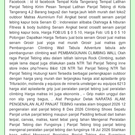
Facebook : id id facebook Tempat Kota Tangerang Tempat Latihan
Panjat Tebing Kirim Pesan Tempat Latihan Panjat Tebing di Kota
Tangerang 4,2 Barang bagus2 dan harga jauh lebih murah dari toko2
outdoor Matras Aluminium Foil Angkat berat crossfit senam panjat
tebing kapur bola Senam ID : indonesian alibaba Olahraga & hiburan
Fitness & body building Senam Angkat berat crossfit senam panjat
tebing kapur bola, Harga FOB:US $ 0 5 10, Harga Fob: US $ 0 5 10
Potongan Dapatkan Harga Terbaru jual bola senam Grosir jual matras
senam Grosir jual yoga mat murah Grosir jual matras gym
Pembangunan Climbing Wall Tabula Adventure tabula adv
pembangunan climbing wall PEMBANGUNAN CLIMBING WALL Olah
raga Panjat Tebing atau dalam istilah lainnya Rock Climbing, sudah
sejak lama dapat juga dilakukan pada NTR Tali Panjat Tebing inne
store index php?menu 8&id 128 NTR Tali Panjat Tebing NTR Tali
Panjat Tebing Hubungi kami Tersedia berbagai perlengkapan outdoor
dengan harga yang murah dan terjangkau harga alat aplastante grip
Trituración, molienda y equipos de minería umsteiger eu equipos 6213
harga alat aplastante grip jual peralatan panjat tebing jual peralatan
climbing Harga matras ini juga ekonomis , – Grip makin unggul dan
non slip yang bagus, , Alat Pengukur Detak NARATAS ALAM:
PENGENALAN ALAT PANJAT TEBING naratas alam blogspot 2026 12
pengenalan alat panjat tebing 8 Des 2026 Climbing Shoes Sepatu
Panjat untuk panjat tebing maupun panjat Padding terbuat dari bahan
terpal, canvas, matras, karet tebal yang tahan Mengenal Peralatan
Panjat Tebing dan Fungsinya | Panjat Tebing blog panjat tebing
mengenal peralatan panjat tebing dan fungsinya 18 Jul 2026 Silahkan
baca artikel Mengenal Peralatan Panjat Tebing dan Fungsinya