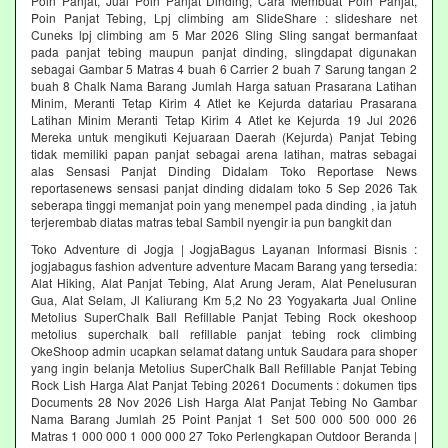
Poin Panjat, Jual Poin Panjat Dinding, Cara Membuat Poin Panjat,
Poin Panjat Tebing, Lpj climbing am SlideShare : slideshare net
Cuneks lpj climbing am 5 Mar 2026 Sling Sling sangat bermanfaat
pada panjat tebing maupun panjat dinding, slingdapat digunakan
sebagai Gambar 5 Matras 4 buah 6 Carrier 2 buah 7 Sarung tangan 2
buah 8 Chalk Nama Barang Jumlah Harga satuan Prasarana Latihan
Minim, Meranti Tetap Kirim 4 Atlet ke Kejurda datariau Prasarana
Latihan Minim Meranti Tetap Kirim 4 Atlet ke Kejurda 19 Jul 2026
Mereka untuk mengikuti Kejuaraan Daerah (Kejurda) Panjat Tebing
tidak memiliki papan panjat sebagai arena latihan, matras sebagai
alas Sensasi Panjat Dinding Didalam Toko Reportase News
reportasenews sensasi panjat dinding didalam toko 5 Sep 2026 Tak
seberapa tinggi memanjat poin yang menempel pada dinding , ia jatuh
terjerembab diatas matras tebal Sambil nyengir ia pun bangkit dan
Toko Adventure di Jogja | JogjaBagus Layanan Informasi Bisnis :
jogjabagus fashion adventure adventure Macam Barang yang tersedia:
Alat Hiking, Alat Panjat Tebing, Alat Arung Jeram, Alat Penelusuran
Gua, Alat Selam, Jl Kaliurang Km 5,2 No 23 Yogyakarta Jual Online
Metolius SuperChalk Ball Refillable Panjat Tebing Rock okeshoop
metolius superchalk ball refillable panjat tebing rock climbing
OkeShoop admin ucapkan selamat datang untuk Saudara para shoper
yang ingin belanja Metolius SuperChalk Ball Refillable Panjat Tebing
Rock Lish Harga Alat Panjat Tebing 20261 Documents : dokumen tips
Documents 28 Nov 2026 Lish Harga Alat Panjat Tebing No Gambar
Nama Barang Jumlah 25 Point Panjat 1 Set 500 000 500 000 26
Matras 1 000 000 1 000 000 27 Toko Perlengkapan Outdoor Beranda |