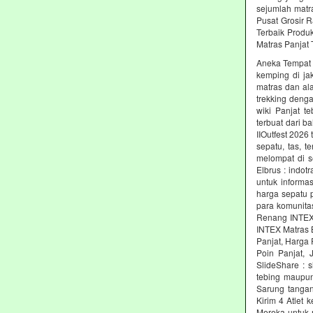
sejumlah matr
Pusat Grosir R
Terbaik Produ
Matras Panjat 
Aneka Tempat M
kemping di jak
matras dan al
trekking denga
wiki Panjat t
terbuat dari b
IIOutfest 2026
sepatu, tas, 
melompat di s
Elbrus : indot
untuk informas
harga sepatu 
para komunita
Renang INTEX 
INTEX Matras 
Panjat, Harga 
Poin Panjat, 
SlideShare : 
tebing maupun
Sarung tangan
Kirim 4 Atlet 
Mereka untuk 