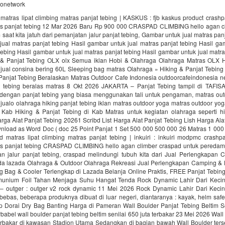
donetwork
matras lipat climbing matras panjat tebing | KASKUS : fjb kaskus product crashp
as panjat tebing 12 Mar 2026 Baru Rp 900 000 CRASPAD CLIMBING hello agan c
saat kita jatuh dari pemanjatan jalur panjat tebing, Gambar untuk jual matras panj
ual matras panjat tebing Hasil gambar untuk jual matras panjat tebing Hasil ga
tebing Hasil gambar untuk jual matras panjat tebing Hasil gambar untuk jual matra
 & Panjat Tebing OLX olx Semua iklan Hobi & Olahraga Olahraga Matras OLX H
 jual consina bering 60L Sleeping bag matras Olahraga » Hiking & Panjat Tebin
 Panjat Tebing Beralaskan Matras Outdoor Cafe Indonesia outdoorcafeindonesia n
t tebing beralas matras 8 Okt 2026 JAKARTA – Panjat Tebing tampil di TAFI
dengan panjat tebing yang biasa menggunakan tali untuk pengaman, matras ou
 jualo olahraga hiking panjat tebing iklan matras outdoor yoga matras outdoor yo
Kab Hiking & Panjat Tebing di Kab Matras untuk kegiatan olahraga seperti hi
arga Alat Panjat Tebing 20261 Scribd List Harga Alat Panjat Tebing Lish Harga Ala
nload as Word Doc ( doc 25 Point Panjat 1 Set 500 000 500 000 26 Matras 1 000
 matras lipat climbing matras panjat tebing | inkuiri : inkuiri modpmc crashpa
as panjat tebing CRASPAD CLIMBING hello agan climber craspad untuk peredam s
an jalur panjat tebing, craspad melindungi tubuh kita dari Jual Perlengkapan 
ada lazada Olahraga & Outdoor Olahraga Rekreasi Jual Perlengkapan Camping & 
g Bag & Cooler Terlengkap di Lazada Belanja Online Praktis, FREE Panjat Tebin
unium Foil Tahan Menjaga Suhu Hangat Tenda Rock Dynamic Lahir Dari Keci
 – outger : outger v2 rock dynamic 11 Mei 2026 Rock Dynamic Lahir Dari Keci
bebas, beberapa produknya dibuat di luar negeri, diantaranya : kayak, helm saf
up Dorai Dry Bag Banting Harga di Pameran Wall Boulder Panjat Tebing Beltim Se
babel wall boulder panjat tebing beltim senilai 650 juta terbakar 23 Mei 2026 Wall
erbakar di kawasan Stadion Utama Sedangkan di bagian bawah Wall Boulder ters