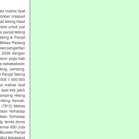
ad matras lipat
limber craspad
at tebing Hasil
mbar untuk jual
s panjat tebing
iking & Panjat
g Bekas Padang
ews pengertian
SA 2026 dengan
tdoor yoga Kab
ga bebebeboler,
king, camping,
t Panjat Tebing
 000 1 000 000
d matras lipat
aat kita jatuh
Camping Hiking
Hiking: Kemah,
g (7812) Matras
ntaan Terhadap
ntaan Terhadap
ety, tenda dome
nilai 650 Juta
 Boulder Panjat
ebut terpasang