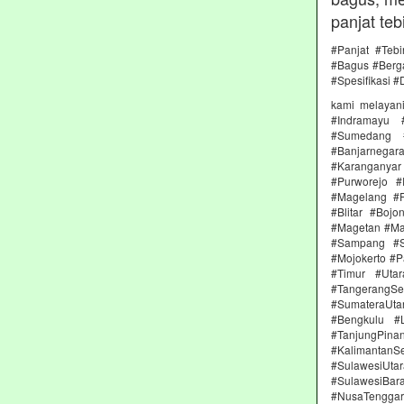
panjat teb
#Panjat #Teb
#Bagus #Berga
#Spesifikasi #
kami melayan
#Indramayu 
#Sumedang #
#Banjarnega
#Karanganya
#Purworejo 
#Magelang #P
#Blitar #Boj
#Magetan #Ma
#Sampang #S
#Mojokerto #P
#Timur #Uta
#TangerangSe
#SumateraUta
#Bengkulu #
#TanjungPin
#KalimantanSe
#SulawesiUtar
#SulawesiBa
#NusaTenggara