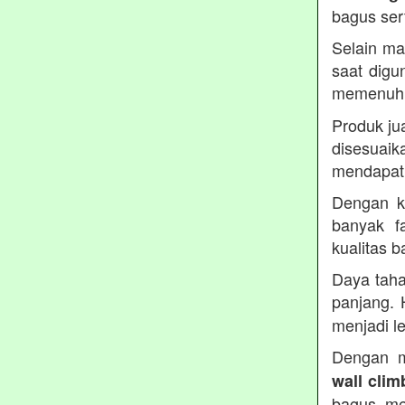
bagus ser
Selain ma
saat digu
memenuh
Produk ju
disesua
mendapatk
Dengan ku
banyak fa
kualitas 
Daya taha
panjang. 
menjadi le
Dengan m
wall clim
bagus, me