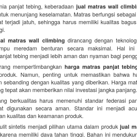
ia panjat tebing, keberadaan
jual matras wall climb
ntuk menunjang keselamatan. Matras berfungsi sebagai
t terjadi jatuh, sehingga harus memiliki kualitas bagu
gi.
dirancang dengan teknologi
ual matras wall climbing
mpu meredam benturan secara maksimal. Hal ini
 panjat tebing menjadi lebih aman dan nyaman bagi peng
rang mempertimbangkan
harga matras panjat tebin
produk. Namun, penting untuk memastikan bahwa h
n sebanding dengan kualitas yang diberikan. Harga mat
ng tepat akan memberikan nilai investasi jangka panjang
ng berkualitas harus memenuhi standar federasi pan
at digunakan secara aman. Standar ini menjadi ac
n kualitas dan keamanan produk.
kulit sintetis menjadi pilihan utama dalam produk
jual m
karena memiliki daya tahan tinggi. Bahan ini mendukun