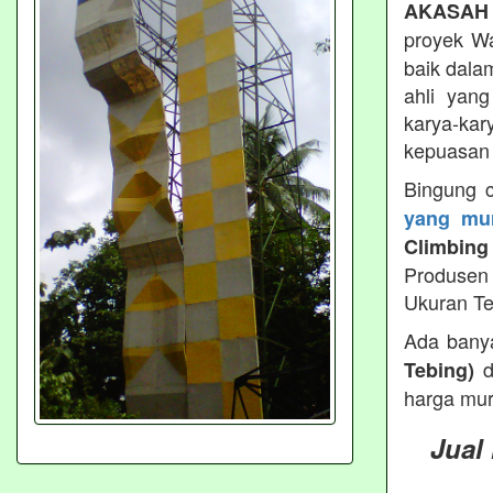
AKASAH
proyek Wa
baik dala
ahli yan
karya-kar
kepuasan 
Bingung 
yang mur
Climbing
Produsen 
Ukuran Te
Ada bany
d
Tebing)
harga mur
Jual