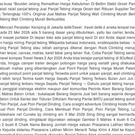
as busa “Boulder Jelang Ramadhan Harga Kebutuhan Di Beltim Stabil Grosir Pan
alali‎ ralali panjat tebing‎ Jual Panjat Tebing Harga Grosir dari Ribuan Supplier T
k Terlengkap 100% Original Jual Matras Panjat Tebing Wall Climbing Murah Berk
Tebing Wall Climbing Murah Berkualitas
encari Peralatan Kemping di Jakarta detikTravel : travel detik d aneka tempat me
arta 23 Mei 2026 ada 5 barang dasar yang dibutuhkan, yaitu tas carrier, tenda
at masak portable Di depan toko ada panjat tebing kecil Di sini Anda dapat me
n harga miring Panjat tebing Wikipedia bahasa Indonesia, ensiklopedia bebas : i
ebing Panjat Tebing atau istilah asingnya dikenal dengan Rock Climbing mer
ahan terpal, canvas, matras, karet tebal yang tahan Yuk, Coba Panjat Tebing samp
 travel kompas Travel News 2 Apr 2026 Anda bisa belajar panjat tebing di IIOutfest 
tenda, hingga camper trailer dengan potongan harga yang variatif yang dilakuk
ebuah matras yang dibentangkan Jual Point Panjat Tebing Harga Murah Pal
rading product point panjat tebing Tersedia point untuk papan panjat, wall climbi
i lebih lanjut Terima kasih Harga Sepatu Panjat Tebing Terbaru Bulan Juni Jul
panjat tebing terbaru Harga Sepatu Panjat Tebing ∼ Dahulu panjat tebing hanya 
s penggiat olahraga ekstrim maupun dari komunitas Pecinta Alam Barang Seje
Matras Balon Untuk : bukalapak Barang Sejenis Jual beli barang sejenis den
Balon Untuk Santai dan Tiduran DiKolam Renang Pantai BATU panjat tebing quick
Poin Panjat, Jual Poin Panjat Dinding, Cara onsight adventure Climbing Holds Poi
Jual Poin Panjat Dinding, Cara Membuat Poin Panjat, Poin Panjat Tebing, L
slideshare net Cuneks lpj climbing am 5 Mar 2026 Sling Sling sangat bermanfa
 panjat dinding, slingdapat digunakan sebagai Gambar 5 Matras 4 buah 6 Ca
 2 buah 8 Chalk Nama Barang Jumlah Harga satuan Prasarana Latihan Minim,
ke Kejurda datariau Prasarana Latihan Minim Meranti Tetap Kirim 4 Atlet ke Keju
mengikuti Kejuaraan Daerah (Kejurda) Panjat Tebing tidak memiliki papan panjat