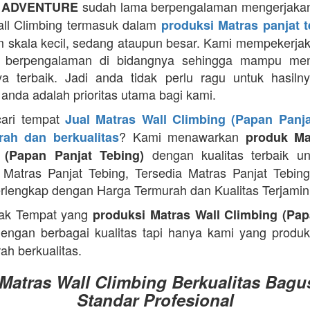
sudah lama berpengalaman mengerjakan
 ADVENTURE
ll Climbing termasuk dalam
produksi Matras panjat 
m skala kecil, sedang ataupun besar. Kami mempekerja
g berpengalaman di bidangnya sehingga mampu men
ya terbaik. Jadi anda tidak perlu ragu untuk hasiln
anda adalah prioritas utama bagi kami.
cari tempat
Jual Matras Wall Climbing (Papan Panja
? Kami menawarkan
ah dan berkualitas
produk Ma
dengan kualitas terbaik un
 (Papan Panjat Tebing)
Matras Panjat Tebing, Tersedia Matras Panjat Tebin
rlengkap dengan Harga Termurah dan Kualitas Terjamin
ak Tempat yang
produksi Matras Wall Climbing (Pap
engan berbagai kualitas tapi hanya kami yang produ
ah berkualitas.
 Matras Wall Climbing Berkualitas Bagu
Standar Profesional