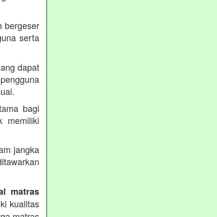
h bergeser
guna serta
yang dapat
pengguna
uai.
utama bagi
k memiliki
lam jangka
itawarkan
al matras
i kualitas
rga matras