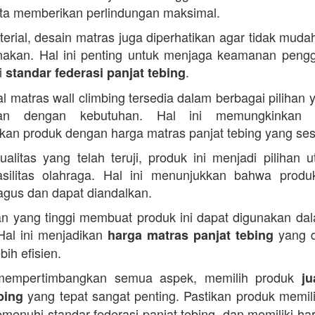
ta memberikan perlindungan maksimal.
terial, desain matras juga diperhatikan agar tidak muda
nakan. Hal ini penting untuk menjaga keamanan peng
i
.
standar federasi panjat tebing
al matras wall climbing tersedia dalam berbagai pilihan 
ikan dengan kebutuhan. Hal ini memungkinkan 
an produk dengan harga matras panjat tebing yang ses
alitas yang telah teruji, produk ini menjadi pilihan 
silitas olahraga. Hal ini menunjukkan bahwa produ
bagus dan dapat diandalkan.
n yang tinggi membuat produk ini dapat digunakan da
Hal ini menjadikan
yang d
harga matras panjat tebing
bih efisien.
empertimbangkan semua aspek, memilih produk
ju
yang tepat sangat penting. Pastikan produk memilik
bing
menuhi standar federasi panjat tebing, dan memiliki ha