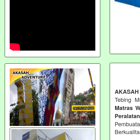
AKASAH
Tebing M
Matras W
Peralata
Pembuata
Berkualit