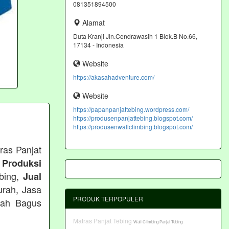
081351894500
Alamat
Duta Kranji Jln.Cendrawasih 1 Blok.B No.66,
17134 - Indonesia
Website
https://akasahadventure.com/
Website
https://papanpanjattebing.wordpress.com/
https://produsenpanjattebing.blogspot.com/
https://produsenwallclimbing.blogspot.com/
ras Panjat
 Produksi
ebing,
Jual
urah, Jasa
PRODUK TERPOPULER
rah Bagus
Matras Panjat Tebing
Wall Climbing Panjat Tebing