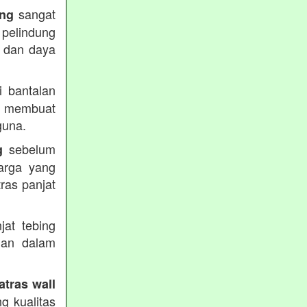
sangat
ing
 pelindung
s dan daya
 bantalan
 membuat
guna.
sebelum
g
arga yang
ras panjat
.
jat tebing
uan dalam
atras wall
g kualitas