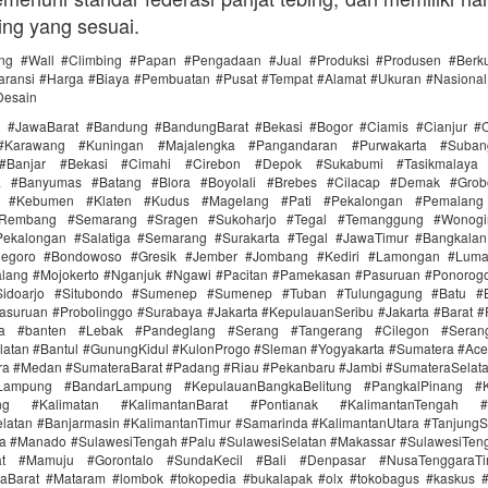
ing yang sesuai.
ing #Wall #Climbing #Papan #Pengadaan #Jual #Produksi #Produsen #Berku
ransi #Harga #Biaya #Pembuatan #Pusat #Tempat #Alamat #Ukuran #Nasional 
Desain
i #JawaBarat #Bandung #BandungBarat #Bekasi #Bogor #Ciamis #Cianjur #C
#Karawang #Kuningan #Majalengka #Pangandaran #Purwakarta #Suba
Banjar #Bekasi #Cimahi #Cirebon #Depok #Sukabumi #Tasikmalaya
ra #Banyumas #Batang #Blora #Boyolali #Brebes #Cilacap #Demak #Grob
r #Kebumen #Klaten #Kudus #Magelang #Pati #Pekalongan #Pemalang 
#Rembang #Semarang #Sragen #Sukoharjo #Tegal #Temanggung #Wonogi
ekalongan #Salatiga #Semarang #Surakarta #Tegal #JawaTimur #Bangkala
onegoro #Bondowoso #Gresik #Jember #Jombang #Kediri #Lamongan #Lum
lang #Mojokerto #Nganjuk #Ngawi #Pacitan #Pamekasan #Pasuruan #Ponorogo
idoarjo #Situbondo #Sumenep #Sumenep #Tuban #Tulungagung #Batu #Bl
asuruan #Probolinggo #Surabaya #Jakarta #KepulauanSeribu #Jakarta #Barat #
ra #banten #Lebak #Pandeglang #Serang #Tangerang #Cilegon #Seran
latan #Bantul #GunungKidul #KulonProgo #Sleman #Yogyakarta #Sumatera #Ac
ra #Medan #SumateraBarat #Padang #Riau #Pekanbaru #Jambi #SumateraSelat
Lampung #BandarLampung #KepulauanBangkaBelitung #PangkalPinang #K
ang #Kalimatan #KalimantanBarat #Pontianak #KalimantanTengah #
latan #Banjarmasin #KalimantanTimur #Samarinda #KalimantanUtara #TanjungS
a #Manado #SulawesiTengah #Palu #SulawesiSelatan #Makassar #SulawesiTen
rat #Mamuju #Gorontalo #SundaKecil #Bali #Denpasar #NusaTenggaraT
Barat #Mataram #lombok #tokopedia #bukalapak #olx #tokobagus #kaskus #a