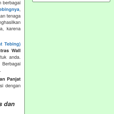
 berbagai
,
tebingnya
kan tenaga
ghasilkan
ya, karena
t Tebing)
tras Wall
tuk anda.
g Berbagai
.
an Panjat
ksi dengan
s dan