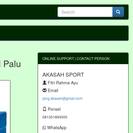
ONLINE SUPPORT | CONTACT PERSON
i Palu
AKASAH SPORT
Fitri Rahma Ayu
Email
jang.akasah@gmail.com
Ponsel
081351894500
WhatsApp