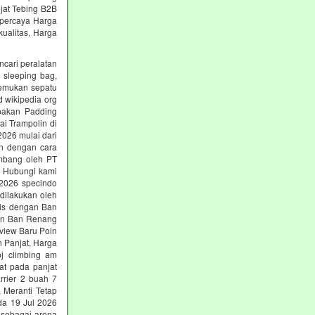
jat Tebing B2B
erpercaya Harga
ualitas, Harga
ncari peralatan
, sleeping bag,
nemukan sepatu
d wikipedia org
upakan Padding
ai Trampolin di
2026 mulai dari
an dengan cara
embang oleh PT
ng Hubungi kami
i 2026 specindo
dilakukan oleh
nis dengan Ban
gan Ban Renang
view Baru Poin
n Panjat, Harga
pj climbing am
at pada panjat
rrier 2 buah 7
 Meranti Tetap
rda 19 Jul 2026
 sebagai arena