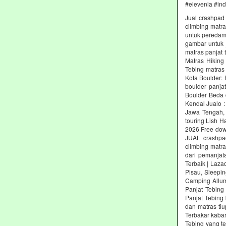
#elevenia #in
Jual crashpad 
climbing matr
untuk peredam 
gambar untuk j
matras panjat 
Matras Hiking
Tebing matras
Kota Boulder:
boulder panja
Boulder Beda 
Kendal Jualo :
Jawa Tengah, 
touring Lish H
2026 Free dow
JUAL crashpad
climbing matr
dari pemanjat
Terbaik | Laz
Pisau, Sleepin
Camping Allum
Panjat Tebing
Panjat Tebing 
dan matras ti
Terbakar kabar
Tebing yang t