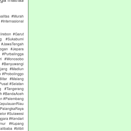
alitas #Murah
#Internasional
irebon #Garut
ng #Sukabumi
 #JawaTengah
ogan #Jepara
#Purbalingga
ri #Wonosobo
n #Banyuwangi
ajang #Madiun
 #Probolinggo
itar #Malang
Pusat #Selatan
g #Tangerang
eh #BandaAceh
an #Palembang
epulauanRiau
PalangkaRaya
elor #Sulawesi
ggara #Kendari
imur #Kupang
libaba #blibli