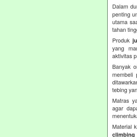
Dalam dun
penting u
utama saa
tahan ting
Produk
j
yang ma
aktivitas
Banyak o
membeli 
ditawarka
tebing ya
Matras ya
agar dap
menentuka
Material 
climbing