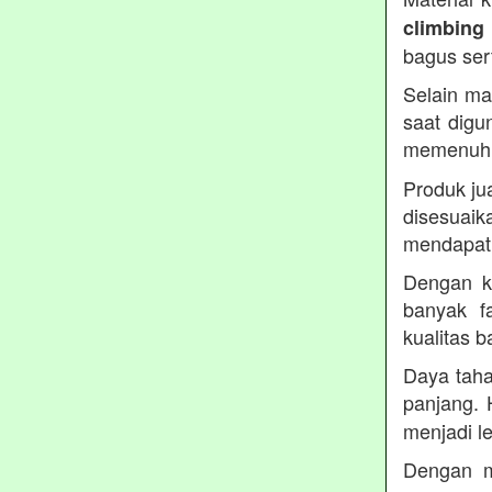
climbing
bagus ser
Selain ma
saat digu
memenuh
Produk ju
disesua
mendapatk
Dengan ku
banyak fa
kualitas 
Daya taha
panjang. 
menjadi le
Dengan m