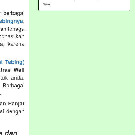
Tebing
 berbagai
,
tebingnya
kan tenaga
ghasilkan
ya, karena
t Tebing)
tras Wall
tuk anda.
g Berbagai
.
an Panjat
ksi dengan
s dan