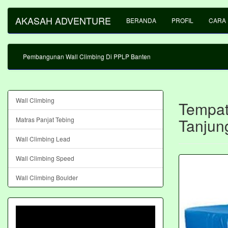
AKASAH ADVENTURE
BERANDA
PROFIL
CARA
Pembangunan Wall Climbing Di PPLP Banten
Wall Climbing
Tempat
Tanjun
Matras Panjat Tebing
Wall Climbing Lead
Wall Climbing Speed
Wall Climbing Boulder