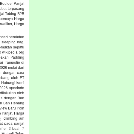
 Boulder Panjat
ebut terpasang
jat Tebing B2B
erpercaya Harga
ualitas, Harga
ncari peralatan
, sleeping bag,
nemukan sepatu
d wikipedia org
upakan Padding
ai Trampolin di
2026 mulai dari
an dengan cara
embang oleh PT
ng Hubungi kami
i 2026 specindo
dilakukan oleh
nis dengan Ban
gan Ban Renang
view Baru Poin
n Panjat, Harga
pj climbing am
at pada panjat
rrier 2 buah 7
 Meranti Tetap