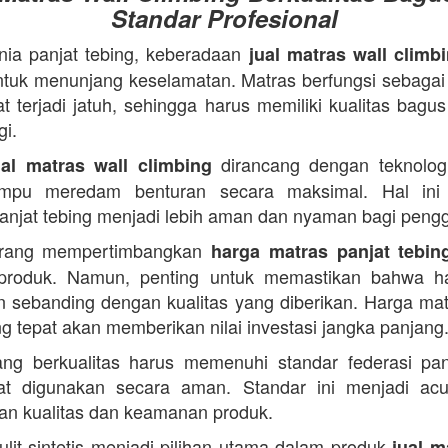
Standar Profesional
ia panjat tebing, keberadaan
jual matras wall climb
ntuk menunjang keselamatan. Matras berfungsi sebagai
t terjadi jatuh, sehingga harus memiliki kualitas bagu
gi.
dirancang dengan teknologi
ual matras wall climbing
mpu meredam benturan secara maksimal. Hal ini
 panjat tebing menjadi lebih aman dan nyaman bagi peng
rang mempertimbangkan
harga matras panjat tebin
produk. Namun, penting untuk memastikan bahwa h
n sebanding dengan kualitas yang diberikan. Harga mat
ng tepat akan memberikan nilai investasi jangka panjang
ng berkualitas harus memenuhi standar federasi pan
at digunakan secara aman. Standar ini menjadi ac
n kualitas dan keamanan produk.
kulit sintetis menjadi pilihan utama dalam produk
jual m