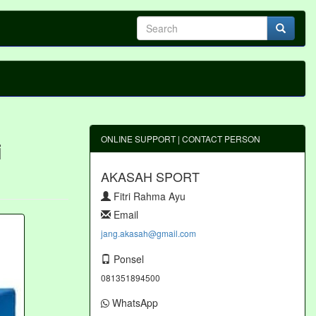
ONLINE SUPPORT | CONTACT PERSON
i
AKASAH SPORT
Fitri Rahma Ayu
Email
jang.akasah@gmail.com
Ponsel
081351894500
WhatsApp