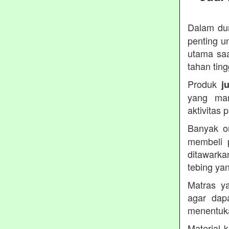
Dalam dun
penting u
utama saa
tahan ting
Produk
j
yang ma
aktivitas
Banyak o
membeli 
ditawarka
tebing ya
Matras ya
agar dap
menentuka
Material 