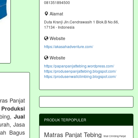
081351894500
Alamat
Duta Kranji Jln.Cendrawasih 1 Blok.B No.66,
17134 - Indonesia
Website
https://akasahadventure.com/
Website
https://papanpanjattebing.wordpress.com/
https://produsenpanjattebing.blogspot.com/
https://produsenwallclimbing.blogspot.com/
ras Panjat
 Produksi
ebing,
Jual
PRODUK TERPOPULER
urah, Jasa
rah Bagus
Matras Panjat Tebing
Wall Climbing Panjat