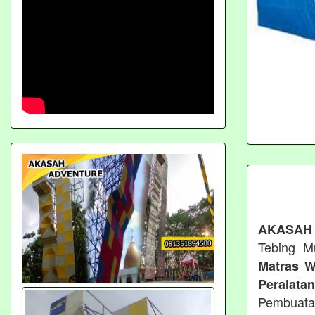
AKASAH
Tebing M
Matras W
Peralata
Pembuata