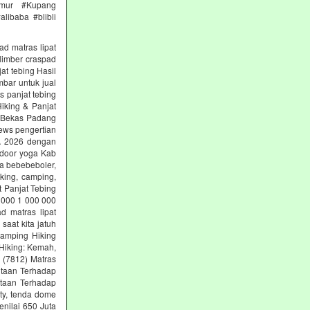
imur #Kupang
libaba #blibli
ad matras lipat
limber craspad
at tebing Hasil
mbar untuk jual
s panjat tebing
iking & Panjat
g Bekas Padang
ews pengertian
SA 2026 dengan
tdoor yoga Kab
ga bebebeboler,
king, camping,
t Panjat Tebing
 000 1 000 000
d matras lipat
aat kita jatuh
Camping Hiking
Hiking: Kemah,
g (7812) Matras
ntaan Terhadap
ntaan Terhadap
ety, tenda dome
nilai 650 Juta