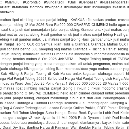
rat #Mamuju #Gorontalo #SundaKecil #Bali #Denpasar #NusaTenggaraT
Barat #Mataram #lombok #tokopedia #bukalapak #olx #tokobagus #kaskus #a
donetwork
matras lipat climbing matras panjat tebing | KASKUS : fjb kaskus product crashp
as panjat tebing 12 Mar 2026 Baru Rp 900 000 CRASPAD CLIMBING hello agan c
saat kita jatuh dari pemanjatan jalur panjat tebing, Gambar untuk jual matras panj
ual matras panjat tebing Hasil gambar untuk jual matras panjat tebing Hasil ga
tebing Hasil gambar untuk jual matras panjat tebing Hasil gambar untuk jual matra
 & Panjat Tebing OLX olx Semua iklan Hobi & Olahraga Olahraga Matras OLX H
 jual consina bering 60L Sleeping bag matras Olahraga » Hiking & Panjat Tebin
 Panjat Tebing Beralaskan Matras Outdoor Cafe Indonesia outdoorcafeindonesia n
t tebing beralas matras 8 Okt 2026 JAKARTA – Panjat Tebing tampil di TAFI
dengan panjat tebing yang biasa menggunakan tali untuk pengaman, matras ou
 jualo olahraga hiking panjat tebing iklan matras outdoor yoga matras outdoor yo
Kab Hiking & Panjat Tebing di Kab Matras untuk kegiatan olahraga seperti hi
arga Alat Panjat Tebing 20261 Scribd List Harga Alat Panjat Tebing Lish Harga Ala
nload as Word Doc ( doc 25 Point Panjat 1 Set 500 000 500 000 26 Matras 1 000
 matras lipat climbing matras panjat tebing | inkuiri : inkuiri modpmc crashpa
as panjat tebing CRASPAD CLIMBING hello agan climber craspad untuk peredam s
an jalur panjat tebing, craspad melindungi tubuh kita dari Jual Perlengkapan 
ada lazada Olahraga & Outdoor Olahraga Rekreasi Jual Perlengkapan Camping & 
g Bag & Cooler Terlengkap di Lazada Belanja Online Praktis, FREE Panjat Tebin
unium Foil Tahan Menjaga Suhu Hangat Tenda Rock Dynamic Lahir Dari Keci
 – outger : outger v2 rock dynamic 11 Mei 2026 Rock Dynamic Lahir Dari Keci
bebas, beberapa produknya dibuat di luar negeri, diantaranya : kayak, helm saf
up Dorai Dry Bag Banting Harga di Pameran Wall Boulder Panjat Tebing Beltim Se