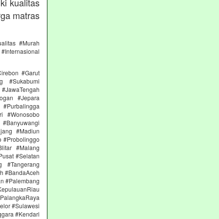
i kualitas
rga matras
alitas #Murah
#Internasional
irebon #Garut
ng #Sukabumi
 #JawaTengah
ogan #Jepara
#Purbalingga
ri #Wonosobo
n #Banyuwangi
ajang #Madiun
 #Probolinggo
itar #Malang
Pusat #Selatan
g #Tangerang
eh #BandaAceh
an #Palembang
epulauanRiau
PalangkaRaya
elor #Sulawesi
ggara #Kendari