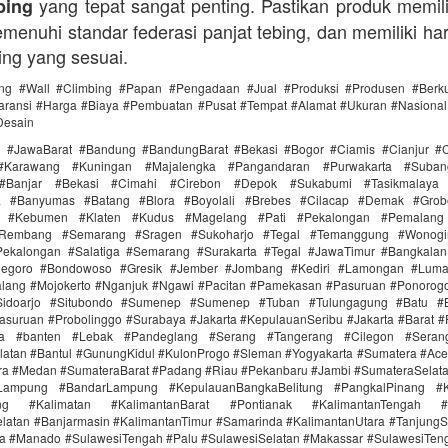
yang tepat sangat penting. Pastikan produk memilik
bing
menuhi standar federasi panjat tebing, dan memiliki ha
ing yang sesuai.
ing #Wall #Climbing #Papan #Pengadaan #Jual #Produksi #Produsen #Berku
ransi #Harga #Biaya #Pembuatan #Pusat #Tempat #Alamat #Ukuran #Nasional 
Desain
i #JawaBarat #Bandung #BandungBarat #Bekasi #Bogor #Ciamis #Cianjur #C
#Karawang #Kuningan #Majalengka #Pangandaran #Purwakarta #Suba
Banjar #Bekasi #Cimahi #Cirebon #Depok #Sukabumi #Tasikmalaya
ra #Banyumas #Batang #Blora #Boyolali #Brebes #Cilacap #Demak #Grob
r #Kebumen #Klaten #Kudus #Magelang #Pati #Pekalongan #Pemalang 
#Rembang #Semarang #Sragen #Sukoharjo #Tegal #Temanggung #Wonogi
ekalongan #Salatiga #Semarang #Surakarta #Tegal #JawaTimur #Bangkala
onegoro #Bondowoso #Gresik #Jember #Jombang #Kediri #Lamongan #Lum
lang #Mojokerto #Nganjuk #Ngawi #Pacitan #Pamekasan #Pasuruan #Ponorogo
idoarjo #Situbondo #Sumenep #Sumenep #Tuban #Tulungagung #Batu #Bl
asuruan #Probolinggo #Surabaya #Jakarta #KepulauanSeribu #Jakarta #Barat #
ra #banten #Lebak #Pandeglang #Serang #Tangerang #Cilegon #Seran
latan #Bantul #GunungKidul #KulonProgo #Sleman #Yogyakarta #Sumatera #Ac
ra #Medan #SumateraBarat #Padang #Riau #Pekanbaru #Jambi #SumateraSelat
Lampung #BandarLampung #KepulauanBangkaBelitung #PangkalPinang #K
ang #Kalimatan #KalimantanBarat #Pontianak #KalimantanTengah #
latan #Banjarmasin #KalimantanTimur #Samarinda #KalimantanUtara #TanjungS
a #Manado #SulawesiTengah #Palu #SulawesiSelatan #Makassar #SulawesiTen