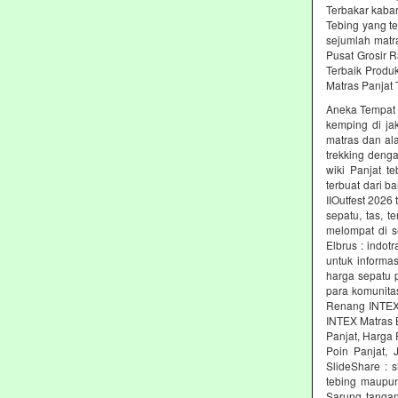
Terbakar kabar
Tebing yang t
sejumlah matr
Pusat Grosir R
Terbaik Produ
Matras Panjat 
Aneka Tempat M
kemping di jak
matras dan al
trekking denga
wiki Panjat t
terbuat dari b
IIOutfest 2026
sepatu, tas, 
melompat di s
Elbrus : indot
untuk informas
harga sepatu 
para komunita
Renang INTEX 
INTEX Matras 
Panjat, Harga 
Poin Panjat, 
SlideShare : 
tebing maupun
Sarung tangan