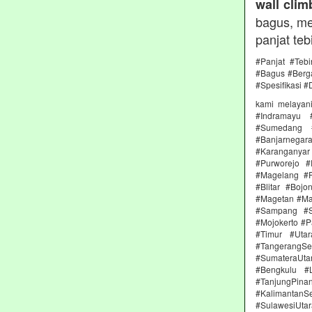
wall clim
bagus, me
panjat teb
#Panjat #Teb
#Bagus #Berga
#Spesifikasi #
kami melayan
#Indramayu 
#Sumedang #
#Banjarnega
#Karanganya
#Purworejo 
#Magelang #P
#Blitar #Boj
#Magetan #Ma
#Sampang #S
#Mojokerto #P
#Timur #Uta
#TangerangSe
#SumateraUta
#Bengkulu #
#TanjungPin
#KalimantanSe
#SulawesiUtar