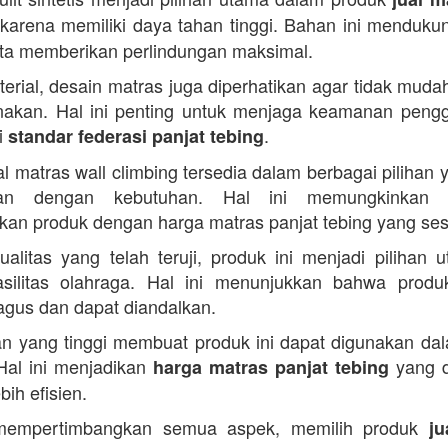
karena memiliki daya tahan tinggi. Bahan ini mendukun
ta memberikan perlindungan maksimal.
terial, desain matras juga diperhatikan agar tidak muda
nakan. Hal ini penting untuk menjaga keamanan peng
i
.
standar federasi panjat tebing
al matras wall climbing tersedia dalam berbagai pilihan 
ikan dengan kebutuhan. Hal ini memungkinkan 
an produk dengan harga matras panjat tebing yang ses
alitas yang telah teruji, produk ini menjadi pilihan 
silitas olahraga. Hal ini menunjukkan bahwa produ
bagus dan dapat diandalkan.
n yang tinggi membuat produk ini dapat digunakan da
Hal ini menjadikan
yang d
harga matras panjat tebing
bih efisien.
empertimbangkan semua aspek, memilih produk
ju