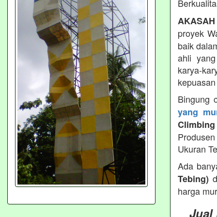
Berkualit
AKASAH
proyek Wa
baik dala
ahli yan
karya-kar
kepuasan 
Bingung 
yang mur
Climbing
Produsen 
Ukuran Te
Ada bany
d
Tebing)
harga mur
Jual