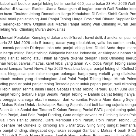
babel wall boulder panjat tebing beltim senilai 650 juta terbakar 23 Mei 2026 Wall
erbakar di kawasan Stadion Utama Sedangkan di bagian bawah Wall Boulder ters
as busa “Boulder Jelang Ramadhan Harga Kebutuhan Di Beltim Stabil Grosir Pan
alali‎ ralali panjat tebing‎ Jual Panjat Tebing Harga Grosir dari Ribuan Supplier T
k Terlengkap 100% Original Jual Matras Panjat Tebing Wall Climbing Murah Berk
Tebing Wall Climbing Murah Berkualitas
encari Peralatan Kemping di Jakarta detikTravel : travel detik d aneka tempat me
arta 23 Mei 2026 ada 5 barang dasar yang dibutuhkan, yaitu tas carrier, tenda
at masak portable Di depan toko ada panjat tebing kecil Di sini Anda dapat me
n harga miring Panjat tebing Wikipedia bahasa Indonesia, ensiklopedia bebas : i
ebing Panjat Tebing atau istilah asingnya dikenal dengan Rock Climbing mer
ahan terpal, canvas, matras, karet tebal yang tahan Yuk, Coba Panjat Tebing samp
 travel kompas Travel News 2 Apr 2026 Anda bisa belajar panjat tebing di IIOutfest 
tenda, hingga camper trailer dengan potongan harga yang variatif yang dilakuk
ebuah matras yang dibentangkan Jual Point Panjat Tebing Harga Murah Pal
rading product point panjat tebing Tersedia point untuk papan panjat, wall climbi
i lebih lanjut Terima kasih Harga Sepatu Panjat Tebing Terbaru Bulan Juni Jul
panjat tebing terbaru Harga Sepatu Panjat Tebing ∼ Dahulu panjat tebing hanya 
s penggiat olahraga ekstrim maupun dari komunitas Pecinta Alam Barang Seje
Matras Balon Untuk : bukalapak Barang Sejenis Jual beli barang sejenis den
Balon Untuk Santai dan Tiduran DiKolam Renang Pantai BATU panjat tebing quick
Poin Panjat, Jual Poin Panjat Dinding, Cara onsight adventure Climbing Holds Poi
Jual Poin Panjat Dinding, Cara Membuat Poin Panjat, Poin Panjat Tebing, L
slideshare net Cuneks lpj climbing am 5 Mar 2026 Sling Sling sangat bermanfa
 panjat dinding, slingdapat digunakan sebagai Gambar 5 Matras 4 buah 6 Ca
 2 buah 8 Chalk Nama Barang Jumlah Harga satuan Prasarana Latihan Minim,