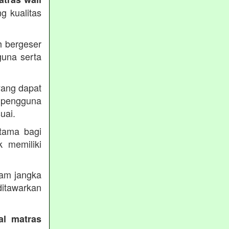
g kualitas
h bergeser
guna serta
yang dapat
pengguna
uai.
utama bagi
k memiliki
lam jangka
itawarkan
al matras