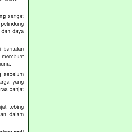
sangat
ing
 pelindung
s dan daya
 bantalan
 membuat
guna.
sebelum
g
arga yang
ras panjat
.
jat tebing
uan dalam
atras wall