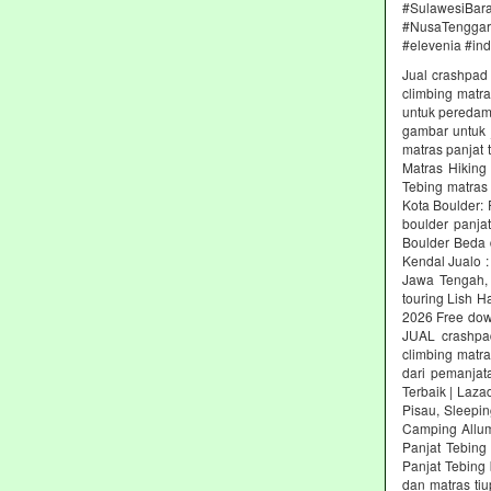
#SulawesiBa
#NusaTenggara
#elevenia #in
Jual crashpad 
climbing matr
untuk peredam 
gambar untuk j
matras panjat 
Matras Hiking
Tebing matras
Kota Boulder:
boulder panja
Boulder Beda 
Kendal Jualo :
Jawa Tengah, 
touring Lish H
2026 Free dow
JUAL crashpad
climbing matr
dari pemanjat
Terbaik | Laz
Pisau, Sleepin
Camping Allum
Panjat Tebing
Panjat Tebing 
dan matras ti