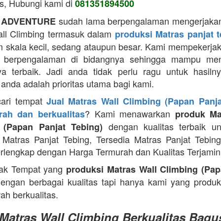
as, Hubungi kami di
081351894500
sudah lama berpengalaman mengerjakan
 ADVENTURE
ll Climbing termasuk dalam
produksi Matras panjat 
m skala kecil, sedang ataupun besar. Kami mempekerja
g berpengalaman di bidangnya sehingga mampu men
ya terbaik. Jadi anda tidak perlu ragu untuk hasiln
anda adalah prioritas utama bagi kami.
cari tempat
Jual Matras Wall Climbing (Papan Panja
? Kami menawarkan
ah dan berkualitas
produk Ma
dengan kualitas terbaik un
 (Papan Panjat Tebing)
Matras Panjat Tebing, Tersedia Matras Panjat Tebin
rlengkap dengan Harga Termurah dan Kualitas Terjamin
ak Tempat yang
produksi Matras Wall Climbing (Pap
engan berbagai kualitas tapi hanya kami yang produ
ah berkualitas.
 Matras Wall Climbing Berkualitas Bagu