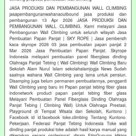
JASA PRODUKSI DAN PEMBANGUNAN WALL CLIMBING
jasapembangunanwahanaoutbound jasa produksi dan
pembangunan 13 Apr 2026 JASA PRODUKSI DAN
PEMBANGUNAN WALL CLIMBING. Kami melayani Jasa
Pembangunan Wall Climbing untuk seluruh wilayah Jasa
Pembuatan Papan Panjat | SKY ROPE | Jasa pembersih
kaca skyrope 2026 03 jasa pembuatan papan panjat 2
Mar 2026 Jasa Pembuatan Papan Panjat. Skyrope
Indonesia melayani pembuatan panel fiberglass dinding
Olahraga Panjat Tebing ( Wall Climbing) Wall Climbing Baru
Sekolah Alam Nurul Islam sekolahalamjogja News Sudah
saatnya wahana Wall Climbing yang lama untuk pensiun.
Disamping juga belum permanen pembuatannya, pengganti
Wall Climbing yang baru ini Papan panjat tebing fiber glass
indonetwork product papan panjat tebing fiber glass
Melayani Pembuatan Panel Fiberglass Dinding Olahraga
Panjat Tebing ( Climbing Wall) Untuk Olahraga Prestasi,
Playground di Tempat Wisata dan Sekolah, Kuntono |
Facebook id id.facebook toke.climbing Tentang Kuntono.
Pekerjaan. Federasi Panjat Tebing Indonesia Toke wall
dinding panjat produksi toke adalah hasil karya manual yang
dikerjakan secara profesional. disain FilmGunung Hiking