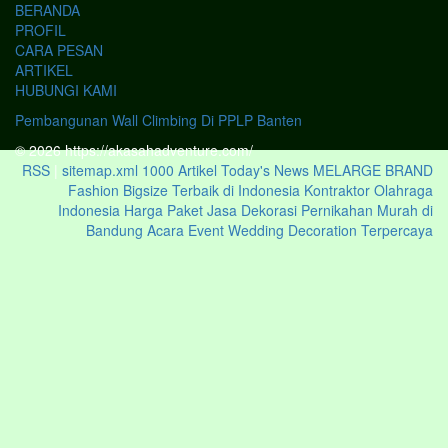
BERANDA
PROFIL
CARA PESAN
ARTIKEL
HUBUNGI KAMI
Pembangunan Wall Climbing Di PPLP Banten
© 2026 https://akasahadventure.com/
RSS
|
sitemap.xml
1000 Artikel
Today's News
MELARGE BRAND
Fashion Bigsize Terbaik di Indonesia
Kontraktor Olahraga
Indonesia
Harga Paket Jasa Dekorasi Pernikahan Murah di
Bandung Acara Event Wedding Decoration Terpercaya