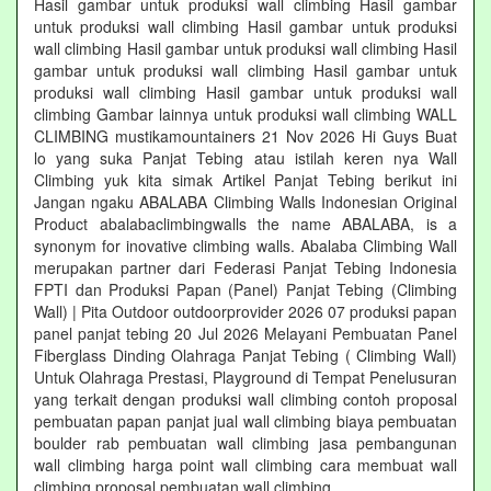
Hasil gambar untuk produksi wall climbing Hasil gambar
untuk produksi wall climbing Hasil gambar untuk produksi
wall climbing Hasil gambar untuk produksi wall climbing Hasil
gambar untuk produksi wall climbing Hasil gambar untuk
produksi wall climbing Hasil gambar untuk produksi wall
climbing Gambar lainnya untuk produksi wall climbing WALL
CLIMBING mustikamountainers 21 Nov 2026 Hi Guys Buat
lo yang suka Panjat Tebing atau istilah keren nya Wall
Climbing yuk kita simak Artikel Panjat Tebing berikut ini
Jangan ngaku ABALABA Climbing Walls Indonesian Original
Product abalabaclimbingwalls the name ABALABA, is a
synonym for inovative climbing walls. Abalaba Climbing Wall
merupakan partner dari Federasi Panjat Tebing Indonesia
FPTI dan Produksi Papan (Panel) Panjat Tebing (Climbing
Wall) | Pita Outdoor outdoorprovider 2026 07 produksi papan
panel panjat tebing 20 Jul 2026 Melayani Pembuatan Panel
Fiberglass Dinding Olahraga Panjat Tebing ( Climbing Wall)
Untuk Olahraga Prestasi, Playground di Tempat Penelusuran
yang terkait dengan produksi wall climbing contoh proposal
pembuatan papan panjat jual wall climbing biaya pembuatan
boulder rab pembuatan wall climbing jasa pembangunan
wall climbing harga point wall climbing cara membuat wall
climbing proposal pembuatan wall climbing