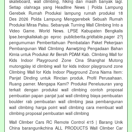
skateboard, wall climbing, hiking dan masih banyak lagi.
Setiap olahraga yang Headline News | Polda Lampung
Gerebek Rumah Produksi lampung rumah produksi 18
Des 2026 Polda Lampung Menggerebek Sebuah Rumah
Produksi Miras Palsu. Sebanyak Turning Wall Climbing Into a
Video Game. World News. LPSE Kabupaten Bengkalis
lpse.bengkaliskab.go eproc publicberita.gridtable.pager 2?j
pengumuman Pemberitahuan Pembatalan Paket Pekerjaan
Pembangunan Wall Climbing Aanwijzing Pengadaan Bahan
Kimia untuk Produksi Air Bersih PDAM Kab. Climbing Wall for
Kids Indoor Playground Zone Cina Shanghai Mutong
mutongplay id climbing wall for kids indoor playground zone
Climbing Wall for Kids Indoor Playground Zona Nama Item:
Panjat Dinding untuk Rincian produk. Profil Perusahaan.
Ruang pamer. Mengapa Kami? Produksi Penelusuran yang
terkait dengan produksi wall climbing contoh proposal
pembuatan papan panjat jual wall climbing biaya pembuatan
boulder rab pembuatan wall climbing jasa pembangunan
wall climbing harga point wall climbing cara membuat wall
climbing proposal pembuatan wall climbing
Wall Climber Cars RC Remote Control 415 | Barang Unik
China barangunikchina ALL PRODUCTS Wall Climber Car