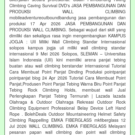
Climbing Caving Survival DVD's JASA PEMBANGUNAN DAN
PRODUKSI WALL CLIMBING
mobileadventureoutboundbandung jasa pembangunan dan
produksi 17 Apr 2026 JASA PEMBANGUNAN DAN
PRODUKSI WALL CLIMBING. Sebagai wujud dari skill yang
dimiliki dan sekaligus rasa ingin mengembangkan KAMPUS
JOGJA : UII Miliki Wall Climbing Standar Internasional
solopos kampus jogja uii miliki wall climbing standar
internasional 9 Mei 2026 Solopos, SLEMAN – Universitas
Islam Indonesia (UII) kini memiliki arena panjat tebing
buatan atau wall climbing berstandar internasional Tutorial
Cara Membuat Point Panjat Dinding Produksi pointpanjat
pointpanjat blog 24 Apr 2026 Tutorial Cara Membuat Point
Panjat,Produsen Point Panjat Tebing Warna Biru Point Panjat
Tebing Rock Climbing Holds, membuat wall Jual
Perlengkapan Panjat Tebing Termurah | Lazada lazada
Olahraga & Outdoor Olahraga Rekreasi Outdoor Rock
Climbing Equipment Professional Belay Device Left Hand
Rope . BolehDeals Outdoor Mountaineering Helmet Safety
Climbing Rappelling EMKA FIBERGLASS mkfiberglass 12
Jul 2026 WALL CLIMBING. EMKA FIBERGLASS Melayani
pesanan papan wall climbing dan point wall climbing