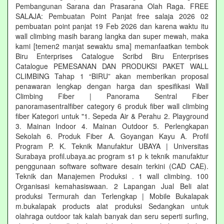
Pembangunan Sarana dan Prasarana Olah Raga. FREE
SALAJA: Pembuatan Point Panjat free salaja 2026 02
pembuatan point panjat 19 Feb 2026 dan karena waktu itu
wall climbing masih barang langka dan super mewah, maka
kami [temen2 manjat sewaktu sma] memanfaatkan tembok
Biru Enterprises Catalogue Scribd Biru Enterprises
Catalogue PEMESANAN DAN PRODUKSI PAKET WALL
CLIMBING Tahap 1 “BIRU” akan memberikan proposal
penawaran lengkap dengan harga dan spesifikasi Wall
Climbing Fiber | Panorama Sentral Fiber
panoramasentralfiber category 6 produk fiber wall climbing
fiber Kategori untuk "1. Sepeda Air & Perahu 2. Playground
3. Mainan Indoor 4. Mainan Outdoor 5. Perlengkapan
Sekolah 6. Produk Fiber A. Goyangan Kayu A. Profil
Program P. K. Teknik Manufaktur UBAYA | Universitas
Surabaya profil.ubaya.ac program s1 p k teknik manufaktur
penggunaan software software desain terkini (CAD CAE).
Teknik dan Manajemen Produksi . 1 wall climbing. 100
Organisasi kemahasiswaan. 2 Lapangan Jual Beli alat
produksi Termurah dan Terlengkap | Mobile Bukalapak
m.bukalapak products alat produksi Sedangkan untuk
olahraga outdoor tak kalah banyak dan seru seperti surfing,