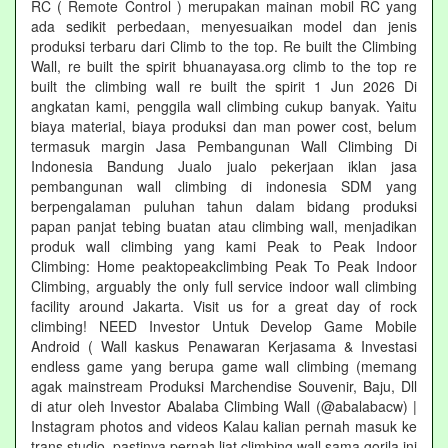
RC ( Remote Control ) merupakan mainan mobil RC yang
ada sedikit perbedaan, menyesuaikan model dan jenis
produksi terbaru dari Climb to the top. Re built the Climbing
Wall, re built the spirit bhuanayasa.org climb to the top re
built the climbing wall re built the spirit 1 Jun 2026 Di
angkatan kami, penggila wall climbing cukup banyak. Yaitu
biaya material, biaya produksi dan man power cost, belum
termasuk margin Jasa Pembangunan Wall Climbing Di
Indonesia Bandung Jualo jualo pekerjaan iklan jasa
pembangunan wall climbing di indonesia SDM yang
berpengalaman puluhan tahun dalam bidang produksi
papan panjat tebing buatan atau climbing wall, menjadikan
produk wall climbing yang kami Peak to Peak Indoor
Climbing: Home peaktopeakclimbing Peak To Peak Indoor
Climbing, arguably the only full service indoor wall climbing
facility around Jakarta. Visit us for a great day of rock
climbing! NEED Investor Untuk Develop Game Mobile
Android ( Wall kaskus Penawaran Kerjasama & Investasi
endless game yang berupa game wall climbing (memang
agak mainstream Produksi Marchendise Souvenir, Baju, Dll
di atur oleh Investor Abalaba Climbing Wall (@abalabacw) |
Instagram photos and videos Kalau kalian pernah masuk ke
trans studio, pastinya pernah liat climbing wall sama gorila ini