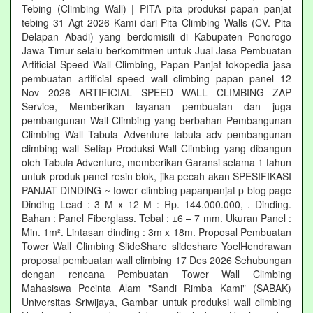
Tebing (Climbing Wall) | PITA pita produksi papan panjat
tebing 31 Agt 2026 Kami dari Pita Climbing Walls (CV. Pita
Delapan Abadi) yang berdomisili di Kabupaten Ponorogo
Jawa Timur selalu berkomitmen untuk Jual Jasa Pembuatan
Artificial Speed Wall Climbing, Papan Panjat tokopedia jasa
pembuatan artificial speed wall climbing papan panel 12
Nov 2026 ARTIFICIAL SPEED WALL CLIMBING ZAP
Service, Memberikan layanan pembuatan dan juga
pembangunan Wall Climbing yang berbahan Pembangunan
Climbing Wall Tabula Adventure tabula adv pembangunan
climbing wall Setiap Produksi Wall Climbing yang dibangun
oleh Tabula Adventure, memberikan Garansi selama 1 tahun
untuk produk panel resin blok, jika pecah akan SPESIFIKASI
PANJAT DINDING ~ tower climbing papanpanjat p blog page
Dinding Lead : 3 M x 12 M : Rp. 144.000.000, . Dinding.
Bahan : Panel Fiberglass. Tebal : ±6 – 7 mm. Ukuran Panel :
Min. 1m². Lintasan dinding : 3m x 18m. Proposal Pembuatan
Tower Wall Climbing SlideShare slideshare YoelHendrawan
proposal pembuatan wall climbing 17 Des 2026 Sehubungan
dengan rencana Pembuatan Tower Wall Climbing
Mahasiswa Pecinta Alam "Sandi Rimba Kami" (SABAK)
Universitas Sriwijaya, Gambar untuk produksi wall climbing