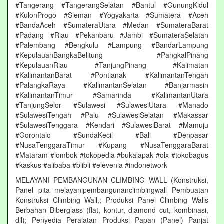
#Tangerang #TangerangSelatan #Bantul #GunungKidul
#KulonProgo #Sleman #Yogyakarta #Sumatera #Aceh
#BandaAceh #SumateraUtara #Medan #SumateraBarat
#Padang #Riau #Pekanbaru #Jambi #SumateraSelatan
#Palembang #Bengkulu #Lampung #BandarLampung
#KepulauanBangkaBelitung #PangkalPinang
#KepulauanRiau #TanjungPinang #Kalimatan
#KalimantanBarat #Pontianak #KalimantanTengah
#PalangkaRaya #KalimantanSelatan #Banjarmasin
#KalimantanTimur #Samarinda #KalimantanUtara
#TanjungSelor #Sulawesi #SulawesiUtara #Manado
#SulawesiTengah #Palu #SulawesiSelatan #Makassar
#SulawesiTenggara #Kendari #SulawesiBarat #Mamuju
#Gorontalo #SundaKecil #Bali #Denpasar
#NusaTenggaraTimur #Kupang #NusaTenggaraBarat
#Mataram #lombok #tokopedia #bukalapak #olx #tokobagus
#kaskus #alibaba #blibli #elevenia #indonetwork
MELAYANI PEMBANGUNAN CLIMBING WALL (Konstruksi,
Panel pita melayanipembangunanclimbingwall Pembuatan
Konstruksi Climbing Wall,; Produksi Panel Climbing Walls
Berbahan Biberglass (flat, kontur, diamond cut, kombinasi,
dll); Penyedia Peralatan Produksi Papan (Panel) Panjat