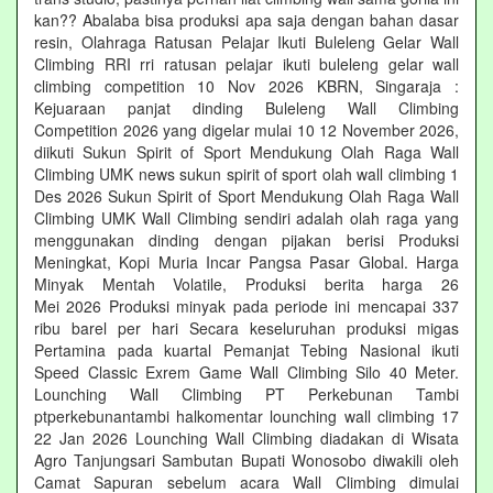
kan?? Abalaba bisa produksi apa saja dengan bahan dasar
resin, Olahraga Ratusan Pelajar Ikuti Buleleng Gelar Wall
Climbing RRI rri ratusan pelajar ikuti buleleng gelar wall
climbing competition 10 Nov 2026 KBRN, Singaraja :
Kejuaraan panjat dinding Buleleng Wall Climbing
Competition 2026 yang digelar mulai 10 12 November 2026,
diikuti Sukun Spirit of Sport Mendukung Olah Raga Wall
Climbing UMK news sukun spirit of sport olah wall climbing 1
Des 2026 Sukun Spirit of Sport Mendukung Olah Raga Wall
Climbing UMK Wall Climbing sendiri adalah olah raga yang
menggunakan dinding dengan pijakan berisi Produksi
Meningkat, Kopi Muria Incar Pangsa Pasar Global. Harga
Minyak Mentah Volatile, Produksi berita harga 26
Mei 2026 Produksi minyak pada periode ini mencapai 337
ribu barel per hari Secara keseluruhan produksi migas
Pertamina pada kuartal Pemanjat Tebing Nasional ikuti
Speed Classic Exrem Game Wall Climbing Silo 40 Meter.
Lounching Wall Climbing PT Perkebunan Tambi
ptperkebunantambi halkomentar lounching wall climbing 17
22 Jan 2026 Lounching Wall Climbing diadakan di Wisata
Agro Tanjungsari Sambutan Bupati Wonosobo diwakili oleh
Camat Sapuran sebelum acara Wall Climbing dimulai