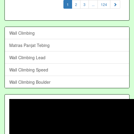
(current)
1
2
3
...
124
Wall Climbing
Matras Panjat Tebing
Wall Climbing Lead
Wall Climbing Speed
Wall Climbing Boulder