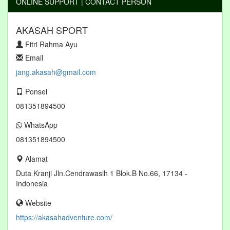
ONLINE SUPPORT | CONTACT PERSON
AKASAH SPORT
Fitri Rahma Ayu
Email
jang.akasah@gmail.com
Ponsel
081351894500
WhatsApp
081351894500
Alamat
Duta Kranji Jln.Cendrawasih 1 Blok.B No.66, 17134 -
Indonesia
Website
https://akasahadventure.com/