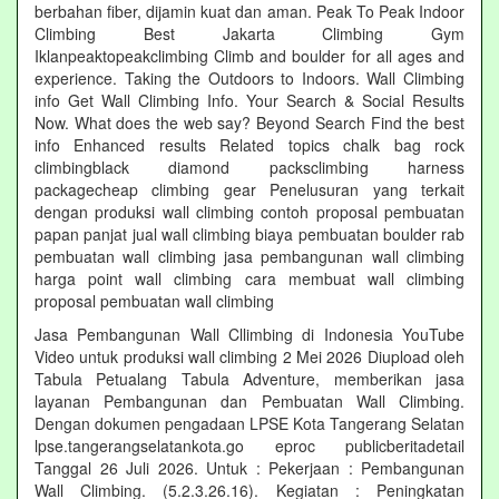
berbahan fiber, dijamin kuat dan aman. Peak To Peak Indoor
Climbing Best Jakarta Climbing Gym‎
Iklanpeaktopeakclimbing Climb and boulder for all ages and
experience. Taking the Outdoors to Indoors. Wall Climbing‎
info Get Wall Climbing Info. Your Search & Social Results
Now. What does the web say? Beyond Search Find the best
info Enhanced results Related topics chalk bag rock
climbingblack diamond packsclimbing harness
packagecheap climbing gear Penelusuran yang terkait
dengan produksi wall climbing contoh proposal pembuatan
papan panjat jual wall climbing biaya pembuatan boulder rab
pembuatan wall climbing jasa pembangunan wall climbing
harga point wall climbing cara membuat wall climbing
proposal pembuatan wall climbing
Jasa Pembangunan Wall Cllimbing di Indonesia YouTube
Video untuk produksi wall climbing 2 Mei 2026 Diupload oleh
Tabula Petualang Tabula Adventure, memberikan jasa
layanan Pembangunan dan Pembuatan Wall Climbing.
Dengan dokumen pengadaan LPSE Kota Tangerang Selatan
lpse.tangerangselatankota.go eproc publicberitadetail
Tanggal 26 Juli 2026. Untuk : Pekerjaan : Pembangunan
Wall Climbing. (5.2.3.26.16). Kegiatan : Peningkatan