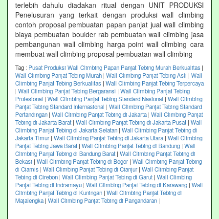
terlebih dahulu diadakan ritual dengan UNIT PRODUKSI
Penelusuran yang terkait dengan produksi wall climbing
contoh proposal pembuatan papan panjat jual wall climbing
biaya pembuatan boulder rab pembuatan wall climbing jasa
pembangunan wall climbing harga point wall climbing cara
membuat wall climbing proposal pembuatan wall climbing
Tag :
Pusat Produksi Wall Climbing Papan Panjat Tebing Murah Berkualitas
|
Wall Climbing Panjat Tebing Murah
|
Wall Climbing Panjat Tebing Asli
|
Wall
Climbing Panjat Tebing Berkualitas
|
Wall Climbing Panjat Tebing Terpercaya
|
Wall Climbing Panjat Tebing Bergaransi
|
Wall Climbing Panjat Tebing
Profesional
|
Wall Climbing Panjat Tebing Standard Nasional
|
Wall Climbing
Panjat Tebing Standard Internasional
|
Wall Climbing Panjat Tebing Standard
Pertandingan
|
Wall Climbing Panjat Tebing di Jakarta
|
Wall Climbing Panjat
Tebing di Jakarta Barat
|
Wall Climbing Panjat Tebing di Jakarta Pusat
|
Wall
Climbing Panjat Tebing di Jakarta Selatan
|
Wall Climbing Panjat Tebing di
Jakarta Timur
|
Wall Climbing Panjat Tebing di Jakarta Utara
|
Wall Climbing
Panjat Tebing Jawa Barat
|
Wall Climbing Panjat Tebing di Bandung
|
Wall
Climbing Panjat Tebing di Bandung Barat
|
Wall Climbing Panjat Tebing di
Bekasi
|
Wall Climbing Panjat Tebing di Bogor
|
Wall Climbing Panjat Tebing
di Ciamis
|
Wall Climbing Panjat Tebing di Cianjur
|
Wall Climbing Panjat
Tebing di Cirebon
|
Wall Climbing Panjat Tebing di Garut
|
Wall Climbing
Panjat Tebing di Indramayu
|
Wall Climbing Panjat Tebing di Karawang
|
Wall
Climbing Panjat Tebing di Kuningan
|
Wall Climbing Panjat Tebing di
Majalengka
|
Wall Climbing Panjat Tebing di Pangandaran
|