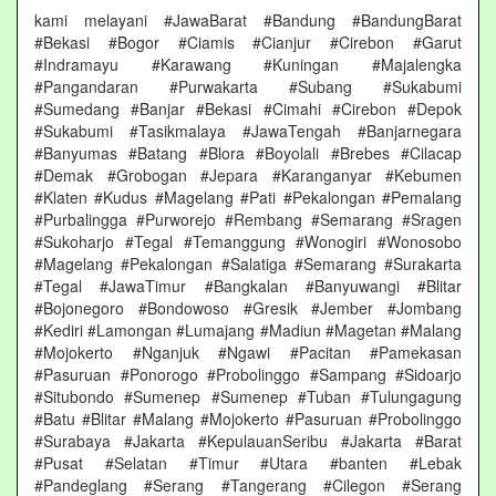
kami melayani #JawaBarat #Bandung #BandungBarat
#Bekasi #Bogor #Ciamis #Cianjur #Cirebon #Garut
#Indramayu #Karawang #Kuningan #Majalengka
#Pangandaran #Purwakarta #Subang #Sukabumi
#Sumedang #Banjar #Bekasi #Cimahi #Cirebon #Depok
#Sukabumi #Tasikmalaya #JawaTengah #Banjarnegara
#Banyumas #Batang #Blora #Boyolali #Brebes #Cilacap
#Demak #Grobogan #Jepara #Karanganyar #Kebumen
#Klaten #Kudus #Magelang #Pati #Pekalongan #Pemalang
#Purbalingga #Purworejo #Rembang #Semarang #Sragen
#Sukoharjo #Tegal #Temanggung #Wonogiri #Wonosobo
#Magelang #Pekalongan #Salatiga #Semarang #Surakarta
#Tegal #JawaTimur #Bangkalan #Banyuwangi #Blitar
#Bojonegoro #Bondowoso #Gresik #Jember #Jombang
#Kediri #Lamongan #Lumajang #Madiun #Magetan #Malang
#Mojokerto #Nganjuk #Ngawi #Pacitan #Pamekasan
#Pasuruan #Ponorogo #Probolinggo #Sampang #Sidoarjo
#Situbondo #Sumenep #Sumenep #Tuban #Tulungagung
#Batu #Blitar #Malang #Mojokerto #Pasuruan #Probolinggo
#Surabaya #Jakarta #KepulauanSeribu #Jakarta #Barat
#Pusat #Selatan #Timur #Utara #banten #Lebak
#Pandeglang #Serang #Tangerang #Cilegon #Serang